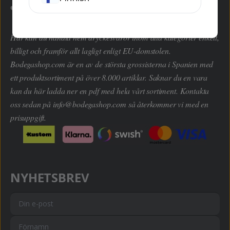
Här kan du handla hem dryckesvaror inom alla kategorier enkelt,
billigt och framför allt lagligt enligt EU-domstolen.
Bodegashop.com är en av de största grossisterna i Spanien med
ett produktsortiment på över 8.000 artiklar. Saknar du en vara
kan du här ladda ner en pdf med hela vårt sortiment. Kontakta
oss sedan på
info@bodegashop.com
så återkommer vi med en
prisuppgift.
NYHETSBREV