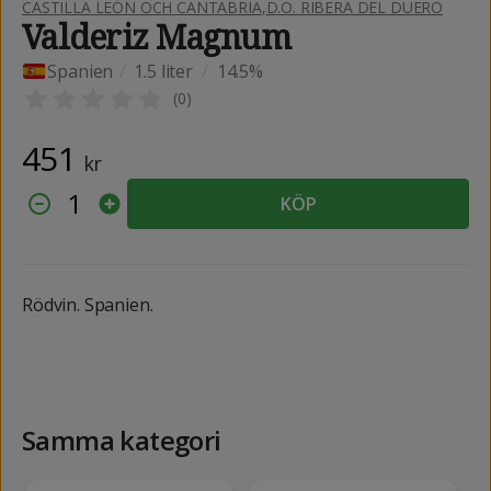
CASTILLA LEÓN OCH CANTABRIA
,
D.O. RIBERA DEL DUERO
Valderiz Magnum
Spanien
/
1.5 liter
/
14.5%
(
0
)
451
kr
1
KÖP
Rödvin. Spanien.
Samma kategori