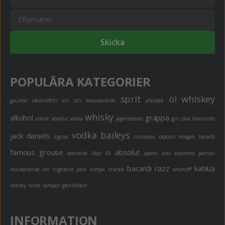
Skicka
POPULÄRA KATEGORIER
sprit
öl
whiskey
gourme
alkoholfritt
vin och mousserande
alkoläsk
whisky
alkohol
grappa
absint
absolut vodka
jägermeister
gin
cava
limoncello
vodka
baileys
jack daniels
cognac
cointreau
captain morgan
bacardi
famous grouse
absolut
absinthe
likör 43
aperol
raki
amaretto
portvin
bacardi razz
kahlua
mousserande vin
highland park
konjak
chablis
smirnoff
brandy
xante
campari
glenfiddich
INFORMATION