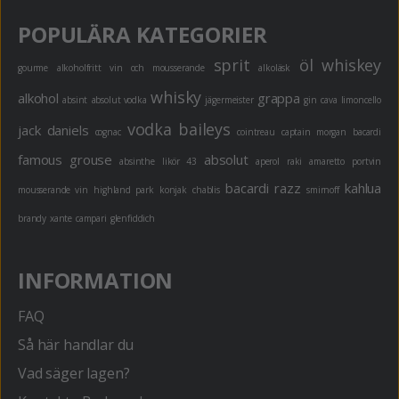
POPULÄRA KATEGORIER
sprit
öl
whiskey
gourme
alkoholfritt
vin och mousserande
alkoläsk
whisky
alkohol
grappa
absint
absolut vodka
jägermeister
gin
cava
limoncello
vodka
baileys
jack daniels
cognac
cointreau
captain morgan
bacardi
famous grouse
absolut
absinthe
likör 43
aperol
raki
amaretto
portvin
bacardi razz
kahlua
mousserande vin
highland park
konjak
chablis
smirnoff
brandy
xante
campari
glenfiddich
INFORMATION
FAQ
Så här handlar du
Vad säger lagen?