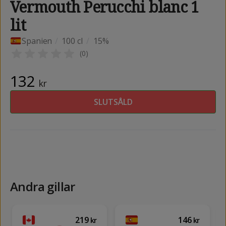
Vermouth Perucchi blanc 1
lit
Spanien
/
100 cl
/
15%
(
0
)
132
kr
SLUTSÅLD
Andra gillar
219
146
kr
kr