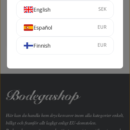
SEK
English
Vermouth Masana
Vermouth Masana
Bianco
Rosso
EUR
Español
75 cl
16%
75 cl
16%
KÖP
KÖP
EUR
Finnish
Här kan du handla hem dryckesvaror inom alla kategorier enkelt,
billigt och framför allt lagligt enligt EU-domstolen.