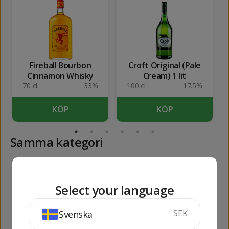
Fireball Bourbon
Croft Original (Pale
Cinnamon Whisky
Cream) 1 lit
70 cl
33%
100 cl
17.5%
KÖP
KÖP
Samma kategori
103
103
kr
kr
Select your language
SEK
Svenska