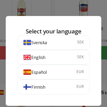
Coco Sante Fe
Cinzano Bianco 1 lit
Select your language
00 cl
100 cl
15
SEK
Svenska
SLUTSÅLD
KÖP
SEK
English
EUR
Español
EUR
Finnish
182
105
kr
k