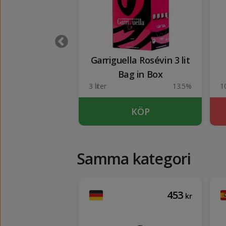
eray 1 Lit
Garriguella Rosévin 3 lit
Bag in Box
43.1%
3 liter
13.5%
1
UTSÅLD
KÖP
Samma kategori
95
453
kr
kr