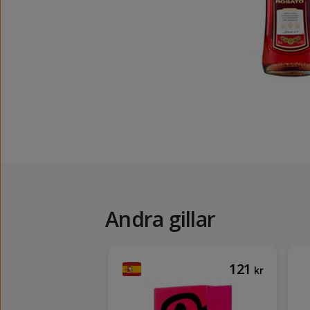
Andra gillar
330
121
kr
kr