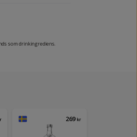
änds som drinkingrediens.
269
r
kr