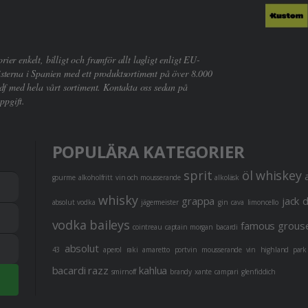
er enkelt, billigt och framför allt lagligt enligt EU-
sterna i Spanien med ett produktsortiment på över 8.000
df med hela vårt sortiment. Kontakta oss sedan på
ppgift.
POPULÄRA KATEGORIER
sprit
öl
whiskey
gourme
alkoholfritt
vin och mousserande
alkoläsk
whisky
grappa
jack 
absolut vodka
jägermeister
gin
cava
limoncello
vodka
baileys
famous grous
cointreau
captain morgan
bacardi
absolut
43
aperol
raki
amaretto
portvin
mousserande vin
highland park
bacardi razz
kahlua
smirnoff
brandy
xante
campari
glenfiddich