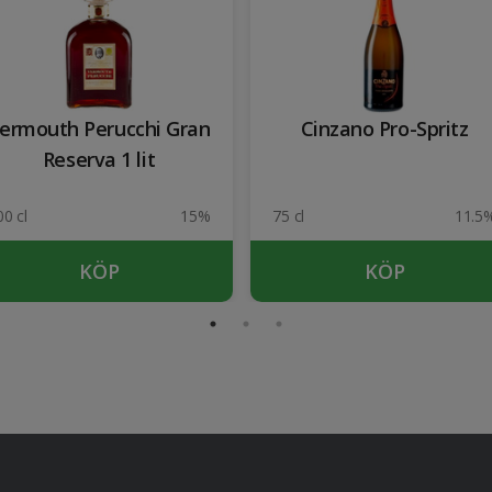
ermouth Perucchi Gran
Cinzano Pro-Spritz
Reserva 1 lit
00 cl
15%
75 cl
11.5
KÖP
KÖP