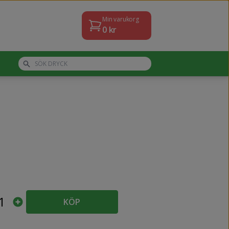
Min varukorg
0
kr
1
KÖP