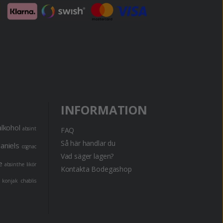
INFORMATION
alkohol
absint
FAQ
Så här handlar du
daniels
cognac
Vad säger lagen?
e
absinthe
likör
Kontakta Bodegashop
konjak
chablis