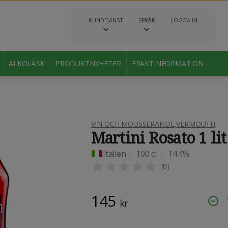
KUNDTJÄNST
SPRÅK
LOGGA IN
ALKOLÄSK
PRODUKTNYHETER
FRAKTINFORMATION
VIN OCH MOUSSERANDE
,
VERMOUTH
Martini Rosato 1 lit
Italien
/
100 cl
/
14.4%
(
0
)
145
kr