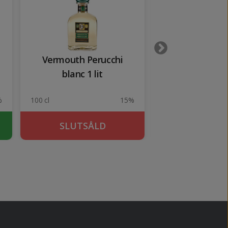
Vermouth Perucchi
San Cristofor
blanc 1 lit
Verdo
%
100 cl
15%
75 cl
SLUTSÅLD
SLUTSÅ