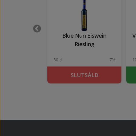
Espinaler rojo
Blue Nun Eiswein
V
Riesling
15%
50 cl
7%
1
KÖP
SLUTSÅLD