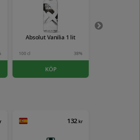
Absolut Vanilia 1 lit
Malibu 1 
%
100 cl
38%
100 cl
KÖP
KÖP
132
r
kr