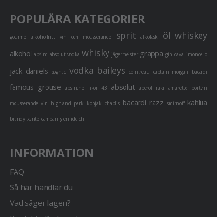
POPULÄRA KATEGORIER
sprit
öl
whiskey
gourme
alkoholfritt
vin och mousserande
alkoläsk
whisky
alkohol
grappa
absint
absolut vodka
jägermeister
gin
cava
limoncello
vodka
baileys
jack daniels
cognac
cointreau
captain morgan
bacardi
famous grouse
absolut
absinthe
likör 43
aperol
raki
amaretto
portvin
bacardi razz
kahlua
mousserande vin
highland park
konjak
chablis
smirnoff
brandy
xante
campari
glenfiddich
INFORMATION
FAQ
Så här handlar du
Vad säger lagen?