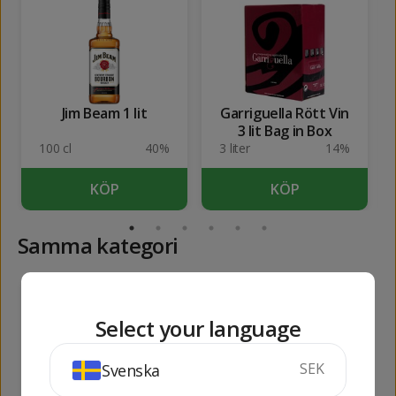
Jim Beam 1 lit
Garriguella Rött Vin
3 lit Bag in Box
100 cl
40%
3 liter
14%
KÖP
KÖP
Samma kategori
113
169
kr
kr
Select your language
SEK
Svenska