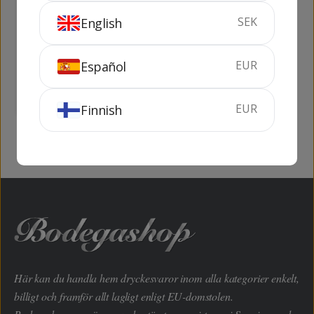
SEK
English
Vermouth Canasta
Vermouth
Rosso 1 lit
Yzaguirre Extra Dry
1 lit
EUR
Español
100 cl
15%
100 cl
18%
KÖP
KÖP
EUR
Finnish
Här kan du handla hem dryckesvaror inom alla kategorier enkelt,
billigt och framför allt lagligt enligt EU-domstolen.