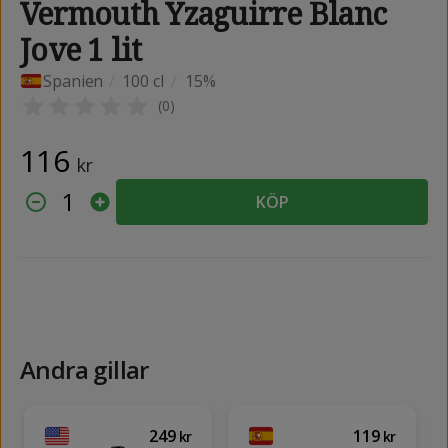
Vermouth Yzaguirre Blanc
Jove 1 lit
Spanien
/
100 cl
/
15%
(
0
)
116
kr
1
KÖP
Andra gillar
249
119
kr
kr