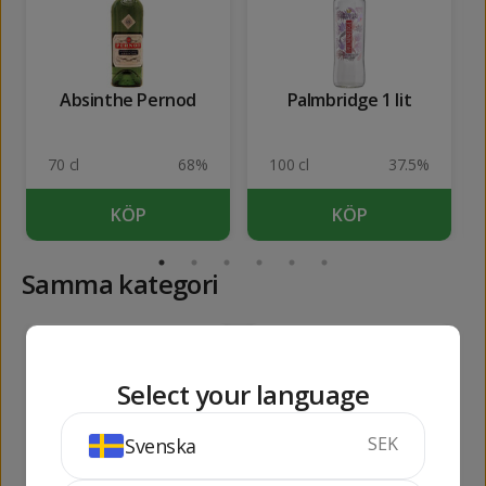
Absinthe Pernod
Palmbridge 1 lit
70 cl
68%
100 cl
37.5%
KÖP
KÖP
Samma kategori
192
89
kr
kr
Select your language
SEK
Svenska