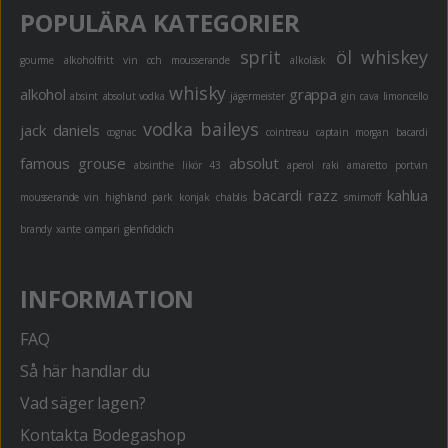
POPULÄRA KATEGORIER
sprit
öl
whiskey
gourme
alkoholfritt
vin och mousserande
alkoläsk
whisky
alkohol
grappa
absint
absolut vodka
jägermeister
gin
cava
limoncello
vodka
baileys
jack daniels
cognac
cointreau
captain morgan
bacardi
famous grouse
absolut
absinthe
likör 43
aperol
raki
amaretto
portvin
bacardi razz
kahlua
mousserande vin
highland park
konjak
chablis
smirnoff
brandy
xante
campari
glenfiddich
INFORMATION
FAQ
Så här handlar du
Vad säger lagen?
Kontakta Bodegashop