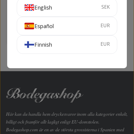
Martini Rosso 1,5 lit
Vermouth Casero
SEK
English
Guasillo
1.5 liter
15%
75 cl
15%
EUR
Español
KÖP
KÖP
EUR
Finnish
Här kan du handla hem dryckesvaror inom alla kategorier enkelt,
billigt och framför allt lagligt enligt EU-domstolen.
Bodegashop.com är en av de största grossisterna i Spanien med