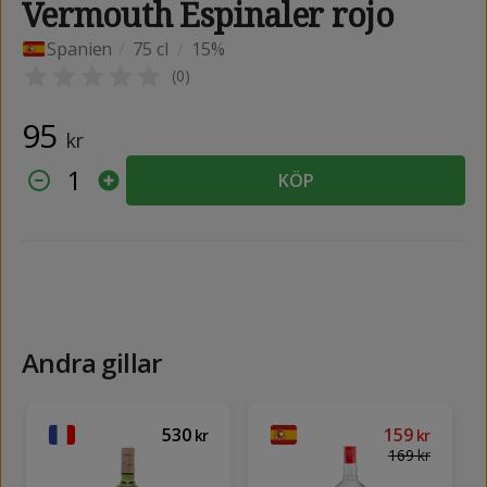
Vermouth Espinaler rojo
Spanien
/
75 cl
/
15%
(
0
)
95
kr
1
KÖP
Andra gillar
530
159
kr
kr
169
kr