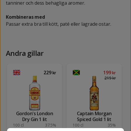
tanniner och dess behagliga aromer.
Kombineras med
Passar extra bra till kött, paté eller lagrade ostar.
Andra gillar
229
199
kr
kr
219
kr
Gordon's London
Captain Morgan
Dry Gin 1 lit
Spiced Gold 1 lit
100 cl
37.5%
100 cl
35%