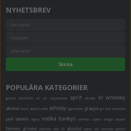
NYHETSBREV
Skicka
POPULÄRA KATEGORIER
sprit
öl
whiskey
gourme
alkoholfritt
vin och mousserande
alkoläsk
whisky
alkohol
grappa
absint
absolut vodka
jägermeister
gin
cava
limoncello
vodka
baileys
jack daniels
cognac
cointreau
captain morgan
bacardi
famous grouse
absolut
absinthe
likör 43
aperol
raki
amaretto
portvin