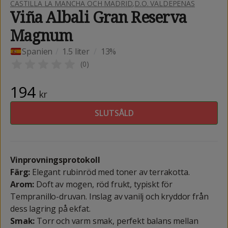
CASTILLA LA MANCHA OCH MADRID
,
D.O. VALDEPEÑAS
Viña Albali Gran Reserva
Magnum
Spanien
/
1.5 liter
/
13%
(
0
)
194
kr
SLUTSÅLD
Vinprovningsprotokoll
Färg:
Elegant rubinröd med toner av terrakotta.
Arom:
Doft av mogen, röd frukt, typiskt för
Tempranillo-druvan. Inslag av vanilj och kryddor från
dess lagring på ekfat.
Smak:
Torr och varm smak, perfekt balans mellan