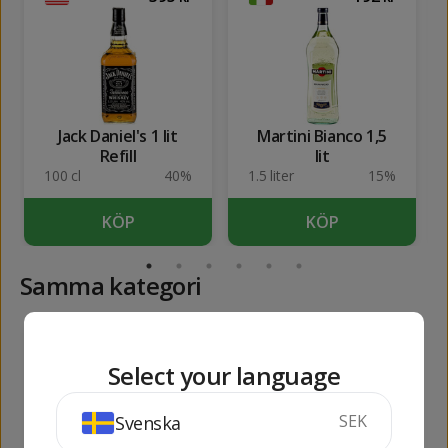
Jack Daniel's 1 lit
Martini Bianco 1,5
Refill
lit
100 cl
40%
1.5 liter
15%
KÖP
KÖP
Samma kategori
600
1293
kr
kr
Select your language
SEK
Svenska