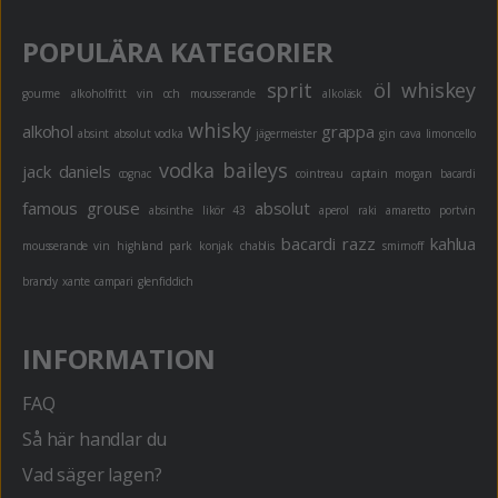
POPULÄRA KATEGORIER
sprit
öl
whiskey
gourme
alkoholfritt
vin och mousserande
alkoläsk
whisky
alkohol
grappa
absint
absolut vodka
jägermeister
gin
cava
limoncello
vodka
baileys
jack daniels
cognac
cointreau
captain morgan
bacardi
famous grouse
absolut
absinthe
likör 43
aperol
raki
amaretto
portvin
bacardi razz
kahlua
mousserande vin
highland park
konjak
chablis
smirnoff
brandy
xante
campari
glenfiddich
INFORMATION
FAQ
Så här handlar du
Vad säger lagen?