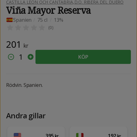
CASTILLA LEÓN OCH CANTABRIA
,
D.O. RIBERA DEL DUERO
Viña Mayor Reserva
Spanien
/
75 cl
/
13%
(
0
)
201
kr
1
KÖP
Rödvin. Spanien.
Andra gillar
395
192
kr
kr