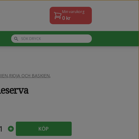
Min varukorg
0
kr
IEN
,
RIOJA OCH BASKIEN
,
Reserva
1
KÖP