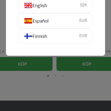
SEK
English
EUR
Español
Orben Negre
Arienzo de Riscal
EUR
Finnish
Crianza
2022
2022
 cl
14%
75 cl
14
KÖP
KÖP