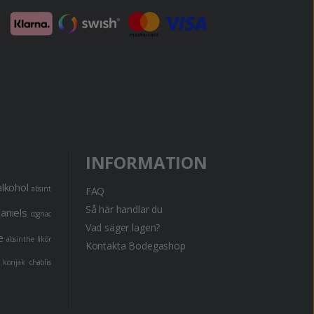
INFORMATION
alkohol
absint
FAQ
Så här handlar du
daniels
cognac
Vad säger lagen?
e
absinthe
likör
Kontakta Bodegashop
konjak
chablis