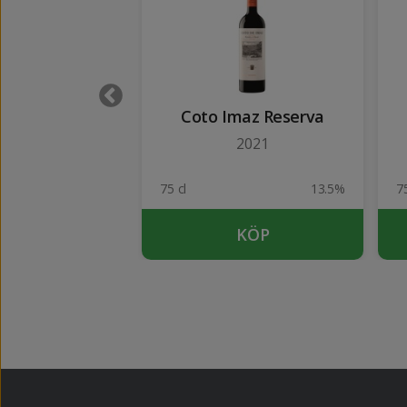
ia Crianza
Coto Imaz Reserva
2021
2021
13.5%
75 cl
13.5%
75
KÖP
KÖP