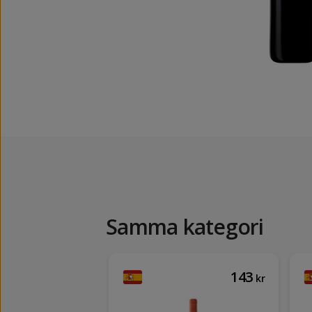
Samma kategori
89
143
kr
kr