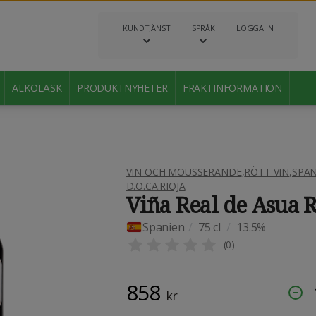
KUNDTJÄNST
SPRÅK
LOGGA IN
ALKOLÄSK
PRODUKTNYHETER
FRAKTINFORMATION
VIN OCH MOUSSERANDE
,
RÖTT VIN
,
SPAN
D.O.CA.RIOJA
Viña Real de Asua 
Spanien
/
75 cl
/
13.5%
(
0
)
858
kr