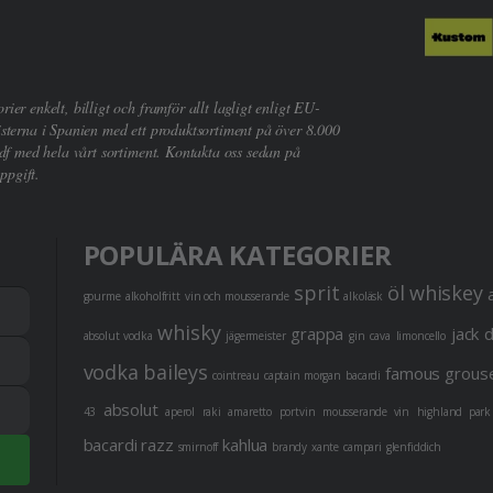
er enkelt, billigt och framför allt lagligt enligt EU-
sterna i Spanien med ett produktsortiment på över 8.000
df med hela vårt sortiment. Kontakta oss sedan på
ppgift.
POPULÄRA KATEGORIER
sprit
öl
whiskey
gourme
alkoholfritt
vin och mousserande
alkoläsk
whisky
grappa
jack 
absolut vodka
jägermeister
gin
cava
limoncello
vodka
baileys
famous grous
cointreau
captain morgan
bacardi
absolut
43
aperol
raki
amaretto
portvin
mousserande vin
highland park
bacardi razz
kahlua
smirnoff
brandy
xante
campari
glenfiddich