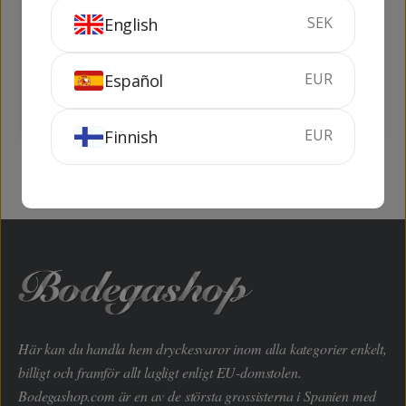
SEK
English
Carlsberg Beer
Peroni Nastro
(flaska, 24 x 33 cl)
Azzurro (24 x 33 cl)
7.92 liter
5%
7.92 liter
5.1%
EUR
Español
SLUTSÅLD
SLUTSÅLD
EUR
Finnish
Här kan du handla hem dryckesvaror inom alla kategorier enkelt,
billigt och framför allt lagligt enligt EU-domstolen.
Bodegashop.com är en av de största grossisterna i Spanien med