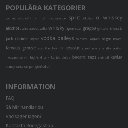
POPULÄRA KATEGORIER
sprit
öl
whiskey
gourme
alkoholfritt
vin och mousserande
alkoläsk
whisky
alkohol
grappa
absint
absolut vodka
jägermeister
gin
cava
limoncello
vodka
baileys
jack daniels
cognac
cointreau
captain morgan
bacardi
famous grouse
absolut
absinthe
likör 43
aperol
raki
amaretto
portvin
bacardi razz
kahlua
mousserande vin
highland park
konjak
chablis
smirnoff
brandy
xante
campari
glenfiddich
INFORMATION
FAQ
Så här handlar du
Vad säger lagen?
Kontakta Bodegashop