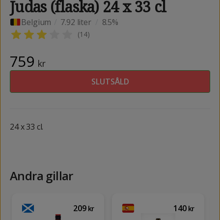
Judas (flaska) 24 x 33 cl
Belgium
/
7.92 liter
/
8.5%
(
14
)
759
kr
SLUTSÅLD
24 x 33 cl.
Andra gillar
209
140
kr
kr