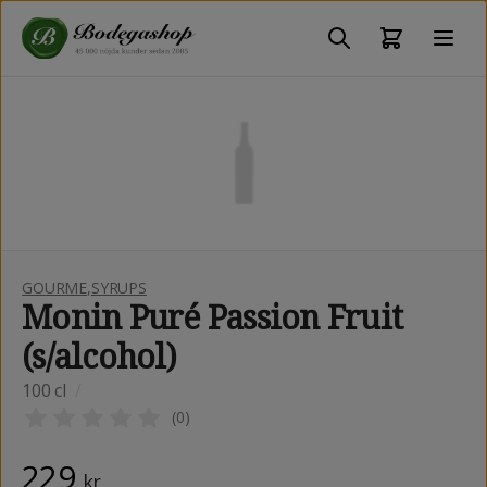
GOURME
,
SYRUPS
Monin Puré Passion Fruit
(s/alcohol)
100 cl
/
(
0
)
229
kr