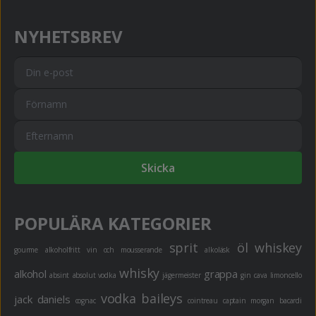
NYHETSBREV
Skicka
POPULÄRA KATEGORIER
sprit
öl
whiskey
gourme
alkoholfritt
vin och mousserande
alkoläsk
whisky
alkohol
grappa
absint
absolut vodka
jägermeister
gin
cava
limoncello
vodka
baileys
jack daniels
cognac
cointreau
captain morgan
bacardi