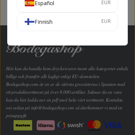
EUR
Español
EUR
Finnish
Här kan du handla hem dryckesvaror inom alla kategorier enkelt,
billigt och framför allt lagligt enligt EU-domstolen.
Bodegashop.com är en av de största grossisterna i Spanien med
ett produktsortiment på över 8.000 artiklar. Saknar du en vara
kan du här ladda ner en pdf med hela vårt sortiment. Kontakta
oss sedan på
info@bodegashop.com
så återkommer vi med en
prisuppgift.