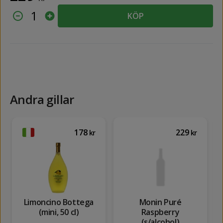
1
KÖP
Andra gillar
178
229
kr
kr
Limoncino Bottega
Monin Puré
(mini, 50 cl)
Raspberry
(s/alcohol)