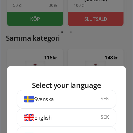
50 cl
30%
100 cl
KÖP
SLUTSÅLD
Samma kategori
116
148
kr
kr
Select your language
SEK
Svenska
Monin Gomme Gum
Monin Mojito
(s/alcohol)
(alkoholfri)
70 cl
70 cl
SEK
English
KÖP
KÖP