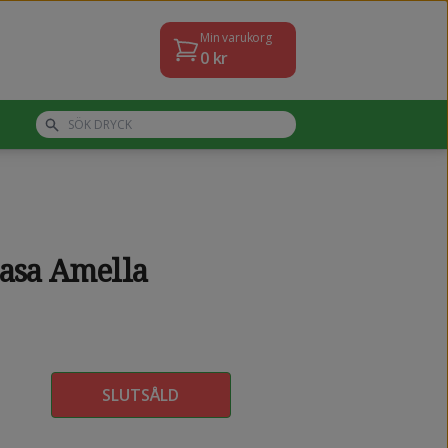
Min varukorg
0
kr
Casa Amella
SLUTSÅLD