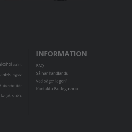
INFORMATION
alkohol
absint
FAQ
Så här handlar du
daniels
cognac
Vad säger lagen?
e
absinthe
likör
Kontakta Bodegashop
konjak
chablis