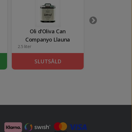
Oli d'Oliva Can
Oli d'Oliva Ca
Companyo Llauna
(mini)
2.5 liter
25 cl
SLUTSÅLD
SLUTSÅ