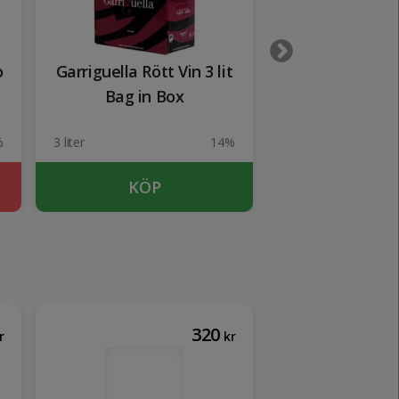
o
Garriguella Rött Vin 3 lit
Jägermeister
Bag in Box
%
3 liter
14%
100 cl
KÖP
KÖP
320
r
kr