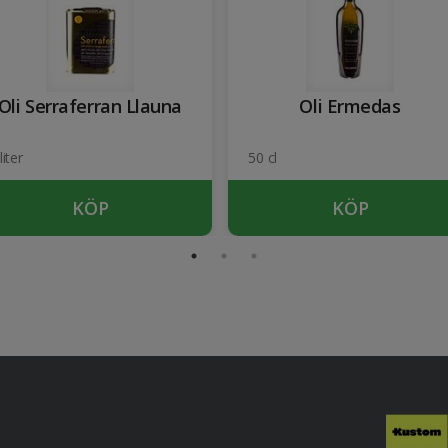
Oli Serraferran Llauna
Oli Ermedas
liter
50 cl
KÖP
KÖP