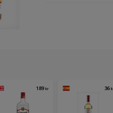
189
36
kr
k