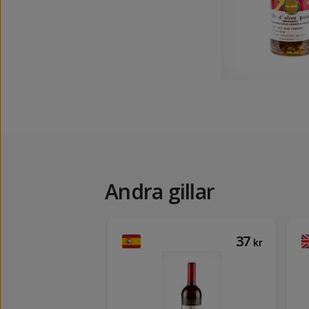
Andra gillar
59
37
kr
kr