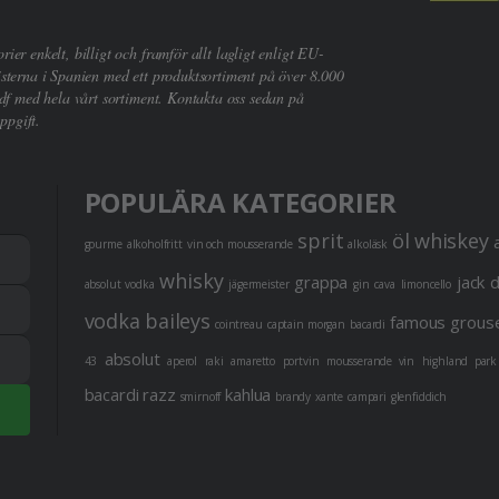
er enkelt, billigt och framför allt lagligt enligt EU-
sterna i Spanien med ett produktsortiment på över 8.000
df med hela vårt sortiment. Kontakta oss sedan på
ppgift.
POPULÄRA KATEGORIER
sprit
öl
whiskey
gourme
alkoholfritt
vin och mousserande
alkoläsk
whisky
grappa
jack 
absolut vodka
jägermeister
gin
cava
limoncello
vodka
baileys
famous grous
cointreau
captain morgan
bacardi
absolut
43
aperol
raki
amaretto
portvin
mousserande vin
highland park
bacardi razz
kahlua
smirnoff
brandy
xante
campari
glenfiddich