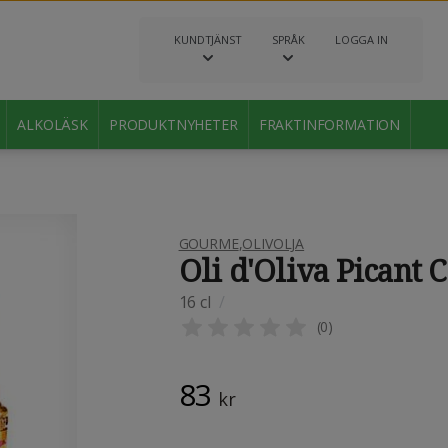
KUNDTJÄNST
SPRÅK
LOGGA IN
ALKOLÄSK
PRODUKTNYHETER
FRAKTINFORMATION
GOURME
,
OLIVOLJA
Oli d'Oliva Picant 
16 cl
/
(
0
)
83
kr