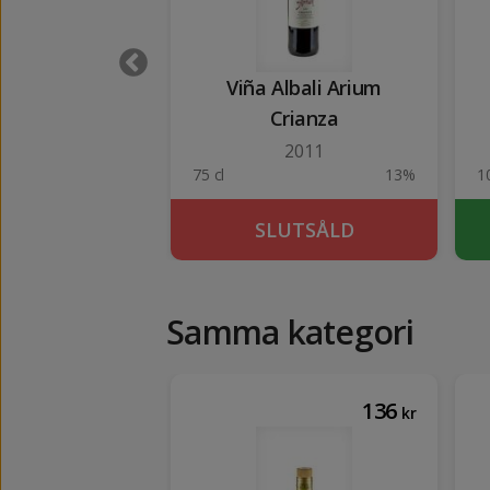
Tempranillo
Viña Albali Arium
t Sauvignon
Crianza
2023
2011
13.5%
75 cl
13%
1
KÖP
SLUTSÅLD
Samma kategori
112
136
kr
kr