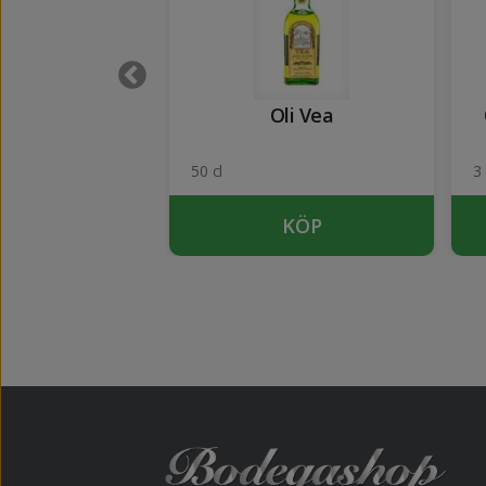
Oliva de Pau
Oli Vea
50 cl
3 
KÖP
KÖP