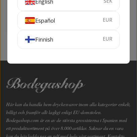
SEK
English
Llauna
Llauna
3 liter
3 liter
EUR
Español
KÖP
SLUTSÅLD
EUR
Finnish
Här kan du handla hem dryckesvaror inom alla kategorier enkelt,
billigt och framför allt lagligt enligt EU-domstolen.
Bodegashop.com är en av de största grossisterna i Spanien med
ett produktsortiment på över 8.000 artiklar. Saknar du en vara
kan du här ladda ner en pdf med hela vårt sortiment. Kontakta