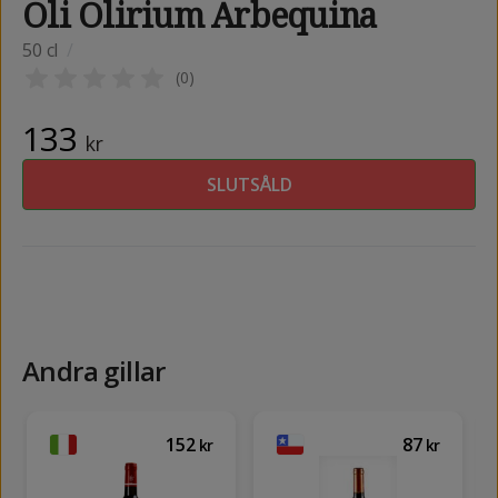
Oli Olirium Arbequina
50 cl
/
(
0
)
133
kr
SLUTSÅLD
Andra gillar
152
87
kr
kr