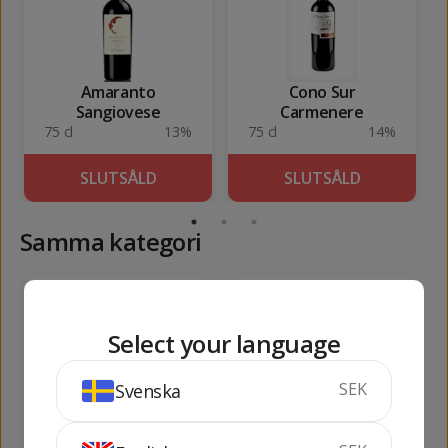
Amaranto
Cono Sur
Sangiovese
Carmenere
75 cl
13%
75 cl
14%
SLUTSÅLD
SLUTSÅLD
Samma kategori
443
382
kr
kr
Select your language
SEK
Svenska
Oli Serraferran
Oli d'Oliva Espelt