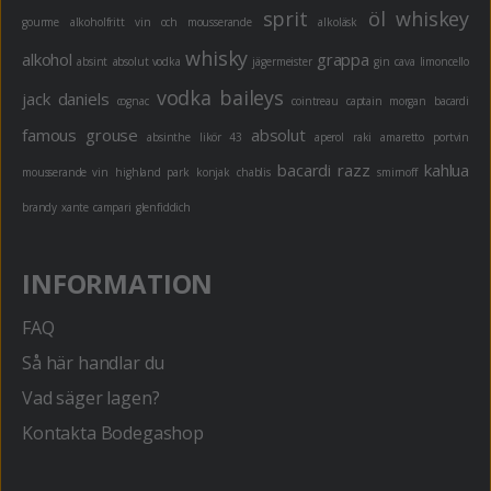
sprit
öl
whiskey
gourme
alkoholfritt
vin och mousserande
alkoläsk
whisky
alkohol
grappa
absint
absolut vodka
jägermeister
gin
cava
limoncello
vodka
baileys
jack daniels
cognac
cointreau
captain morgan
bacardi
famous grouse
absolut
absinthe
likör 43
aperol
raki
amaretto
portvin
bacardi razz
kahlua
mousserande vin
highland park
konjak
chablis
smirnoff
brandy
xante
campari
glenfiddich
INFORMATION
FAQ
Så här handlar du
Vad säger lagen?
Kontakta Bodegashop