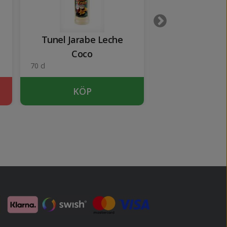
Tunel Jarabe Leche
Rives L
Coco
70 cl
100 cl
KÖP
KÖP