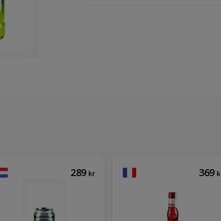
289
369
kr
k