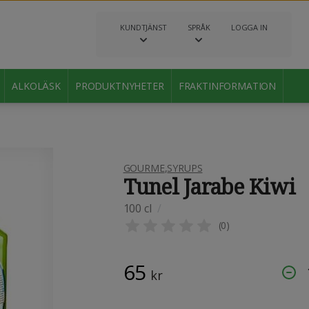
KUNDTJÄNST
SPRÅK
LOGGA IN
ALKOLÄSK
PRODUKTNYHETER
FRAKTINFORMATION
GOURME
,
SYRUPS
Tunel Jarabe Kiwi
100 cl
/
(
0
)
65
kr