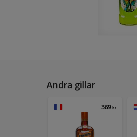
Andra gillar
126
369
kr
kr