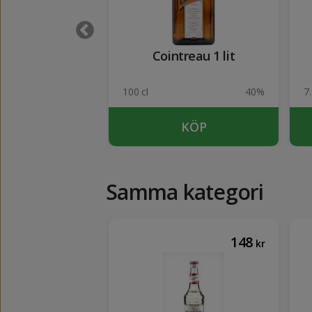
çao Bora Bora
Cointreau 1 lit
21%
100 cl
40%
7.
KÖP
KÖP
Samma kategori
82
148
kr
kr