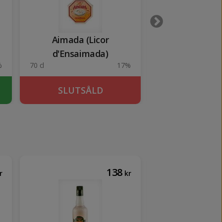
Aimada (Licor
Desperados 
d'Ensaimada)
Beer
%
70 cl
17%
65 cl
SLUTSÅLD
SLUTSÅ
138
r
kr