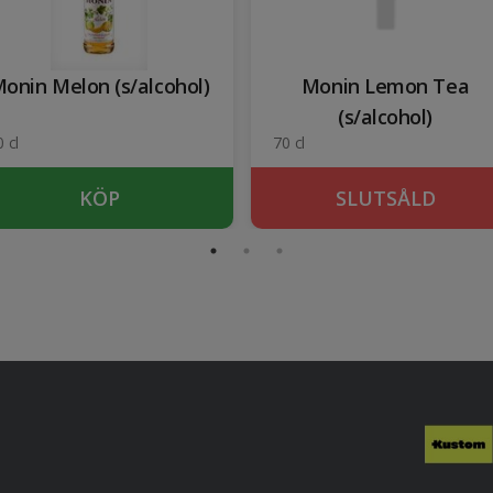
onin Melon (s/alcohol)
Monin Lemon Tea
(s/alcohol)
 cl
70 cl
KÖP
SLUTSÅLD