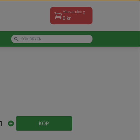
Min varukorg
0
kr
1
KÖP