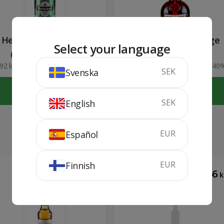
Heineken Holandesa
Grand Marnier Rouge
Select your language
(burk) (24 x 33 cl)
92 liter
5%
70 cl
40
SEK
Svenska
KÖP
KÖP
SEK
English
EUR
Español
EUR
Finnish
133
146
kr
k