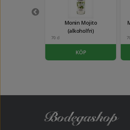
(Sucre Canya
Monin Mojito
M
iquida)
(alkoholfri)
70 cl
70
KÖP
KÖP