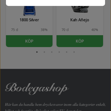
1800 Silver
Kah Añejo
75 cl
38%
70 cl
40%
KÖP
KÖP
Här kan du handla hem dryckesvaror inom alla kategorier enkelt,
billigt och framför allt lagligt enligt EU-domstolen.