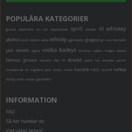
POPULÄRA KATEGORIER
sprit
öl
whiskey
gourme
alkoholfritt
vin och mousserande
alkoläsk
whisky
alkohol
grappa
absint
absolut vodka
jägermeister
gin
cava
limoncello
vodka
baileys
jack daniels
cognac
cointreau
captain morgan
bacardi
famous grouse
absolut
absinthe
likör 43
aperol
raki
amaretto
portvin
bacardi razz
kahlua
mousserande vin
highland park
konjak
chablis
smirnoff
brandy
xante
campari
glenfiddich
INFORMATION
FAQ
Så här handlar du
Vad säger lagen?