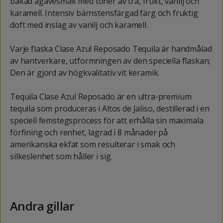
bakad agavesmak med toner av trä, frukt, vanilj och
karamell. Intensiv bärnstensfärgad färg och fruktig
doft med inslag av vanilj och karamell.
Varje flaska Clase Azul Reposado Tequila är handmålad
av hantverkare, utformningen av den speciella flaskan;
Den är gjord av högkvalitativ vit keramik.
Tequila Clase Azul Reposado är en ultra-premium
tequila som produceras i Altos de Jaliso, destillerad i en
speciell femstegsprocess för att erhålla sin maximala
förfining och renhet, lagrad i 8 månader på
amerikanska ekfat som resulterar i smak och
silkeslenhet som håller i sig.
Andra gillar