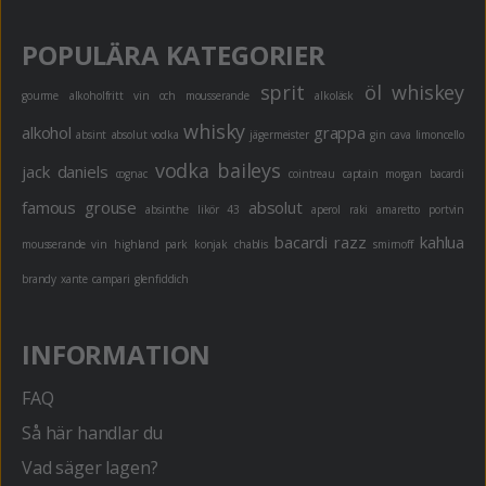
POPULÄRA KATEGORIER
sprit
öl
whiskey
gourme
alkoholfritt
vin och mousserande
alkoläsk
whisky
alkohol
grappa
absint
absolut vodka
jägermeister
gin
cava
limoncello
vodka
baileys
jack daniels
cognac
cointreau
captain morgan
bacardi
famous grouse
absolut
absinthe
likör 43
aperol
raki
amaretto
portvin
bacardi razz
kahlua
mousserande vin
highland park
konjak
chablis
smirnoff
brandy
xante
campari
glenfiddich
INFORMATION
FAQ
Så här handlar du
Vad säger lagen?