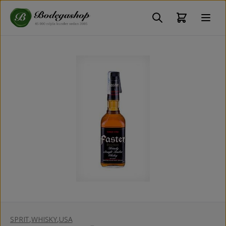
SPRIT
,
WHISKY
,
USA