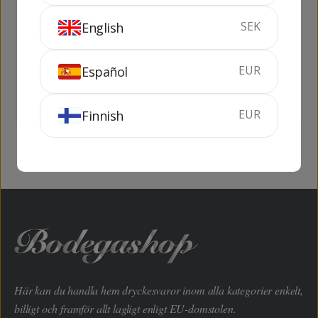
SEK
English
Jack Daniel's
Monkey Shoulder
Gentleman Jack 1 lit
Smokey Monkey
EUR
Español
100 cl
40%
70 cl
40%
KÖP
KÖP
EUR
Finnish
Här kan du handla hem dryckesvaror inom alla kategorier enkelt,
billigt och framför allt lagligt enligt EU-domstolen.