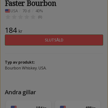
Faster Bourbon
USA
/
70 cl
/
40%
(
0
)
184
kr
SLUTSÅLD
Typ av produkt:
Bourbon Whiskey. USA.
Andra gillar
184
488