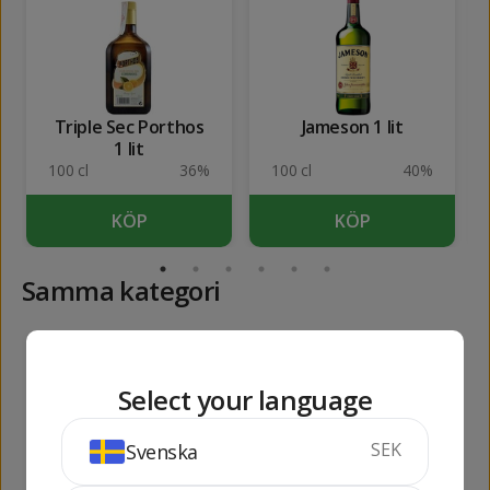
Triple Sec Porthos
Jameson 1 lit
1 lit
100 cl
36%
100 cl
40%
KÖP
KÖP
Samma kategori
199
209
kr
kr
229
kr
Select your language
SEK
Svenska