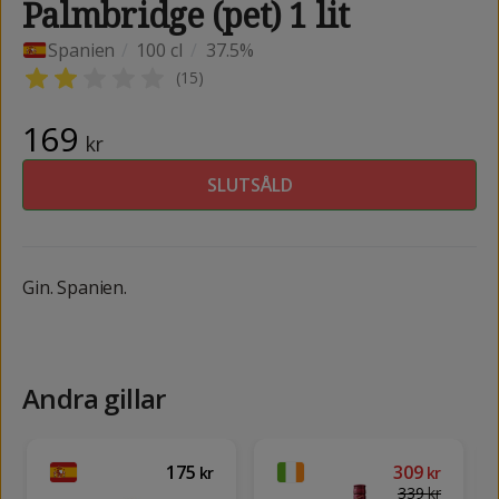
Palmbridge (pet) 1 lit
Spanien
/
100 cl
/
37.5%
(
15
)
169
kr
SLUTSÅLD
Gin. Spanien.
Andra gillar
175
309
kr
kr
339
kr