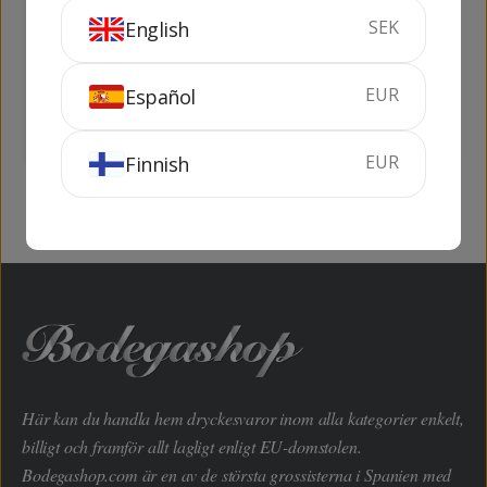
Palmbridge
Gordon's London
SEK
English
Strawberry 1 lit
Dry Gin 1 lit (Non
Refill)
100 cl
37.5%
100 cl
37.5%
EUR
Español
KÖP
KÖP
EUR
Finnish
Här kan du handla hem dryckesvaror inom alla kategorier enkelt,
billigt och framför allt lagligt enligt EU-domstolen.
Bodegashop.com är en av de största grossisterna i Spanien med