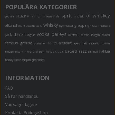
POPULÄRA KATEGORIER
sprit
öl
whiskey
gourme
alkoholfritt
vin och mousserande
alkoläsk
whisky
alkohol
grappa
absint
absolut vodka
jägermeister
gin
cava
limoncello
vodka
baileys
jack daniels
cognac
cointreau
captain morgan
bacardi
famous grouse
absolut
absinthe
likör 43
aperol
raki
amaretto
portvin
bacardi razz
kahlua
mousserande vin
highland park
konjak
chablis
smirnoff
brandy
xante
campari
glenfiddich
INFORMATION
FAQ
Så här handlar du
Vad säger lagen?
Kontakta Bodegashop