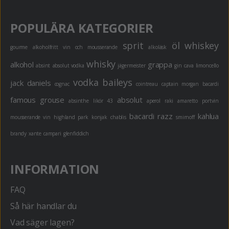
POPULÄRA KATEGORIER
sprit
öl
whiskey
gourme
alkoholfritt
vin och mousserande
alkoläsk
whisky
alkohol
grappa
absint
absolut vodka
jägermeister
gin
cava
limoncello
vodka
baileys
jack daniels
cognac
cointreau
captain morgan
bacardi
famous grouse
absolut
absinthe
likör 43
aperol
raki
amaretto
portvin
bacardi razz
kahlua
mousserande vin
highland park
konjak
chablis
smirnoff
brandy
xante
campari
glenfiddich
INFORMATION
FAQ
Så här handlar du
Vad säger lagen?