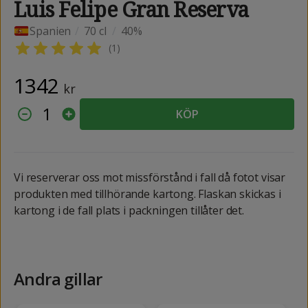
Luis Felipe Gran Reserva
Spanien
/
70 cl
/
40%
(
1
)
1342
kr
1
KÖP
Vi reserverar oss mot missförstånd i fall då fotot visar
produkten med tillhörande kartong. Flaskan skickas i
kartong i de fall plats i packningen tillåter det.
Andra gillar