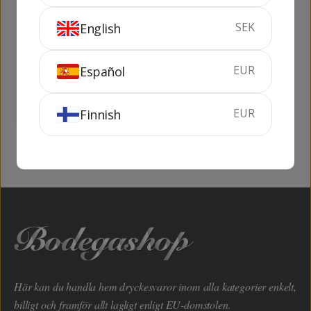
SEK
English
103 Etiqueta Blanca
Cardenal Mendoza
Petaca
EUR
Español
100 cl
36%
70 cl
40%
KÖP
KÖP
EUR
Finnish
Här kan du handla hem dryckesvaror inom alla kategorier enkelt,
billigt och framför allt lagligt enligt EU-domstolen.