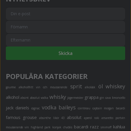
Skicka
POPULÄRA KATEGORIER
sprit
öl
whiskey
gourme
alkoholfritt
vin och mousserande
alkoläsk
whisky
alkohol
grappa
absint
absolut vodka
jägermeister
gin
cava
limoncello
vodka
baileys
jack daniels
cognac
cointreau
captain morgan
bacardi
famous grouse
absolut
absinthe
likör 43
aperol
raki
amaretto
portvin
bacardi razz
kahlua
mousserande vin
highland park
konjak
chablis
smirnoff