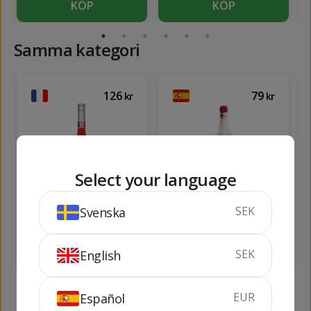
KÖP
KÖP
Samma kategori
126
79
kr
kr
Select your language
M. Brizard Grenade
Nadal Peach Chufin
SEK
Svenska
70 cl
18%
70 cl
12%
SLUTSÅLD
KÖP
SEK
English
EUR
Español