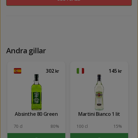
Andra gillar
302
145
kr
kr
Absinthe 80 Green
Martini Bianco 1 lit
70 cl
80%
100 cl
15%