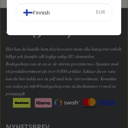
EUR
Finnish
Här kan du handla hem dryckesvaror inom alla kategorier enkelt,
billigt och framför allt lagligt enligt EU-domstolen.
Bodegashop.com är en av de största grossisterna i Spanien med
ett produktsortiment på över 8.000 artiklar. Saknar du en vara
kan du här ladda ner en pdf med hela vårt sortiment. Kontakta
oss sedan på
info@bodegashop.com
så återkommer vi med en
prisuppgift.
NYHETSBREV