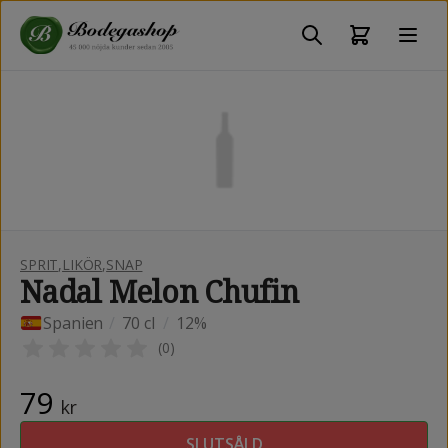
SPRIT
,
LIKÖR
,
SNAP
Nadal Melon Chufin
Spanien
/
70 cl
/
12%
(
0
)
79
kr
SLUTSÅLD