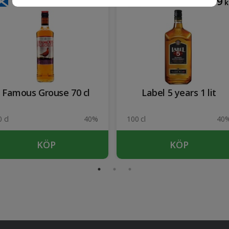
214
219
kr
k
Famous Grouse 70 cl
Label 5 years 1 lit
 cl
40%
100 cl
40
KÖP
KÖP