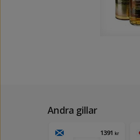
Andra gillar
2224
1391
kr
kr