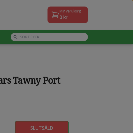
Min varukorg
0
kr
ars Tawny Port
SLUTSÅLD