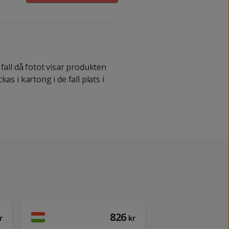
fall då fotot visar produkten
as i kartong i de fall plats i
826
r
kr