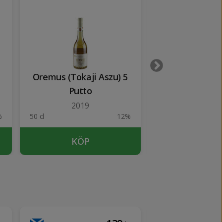
Oremus (Tokaji Aszu) 5
Centine To
Putto
2019
%
50 cl
12%
75 cl
KÖP
SLUTSÅ