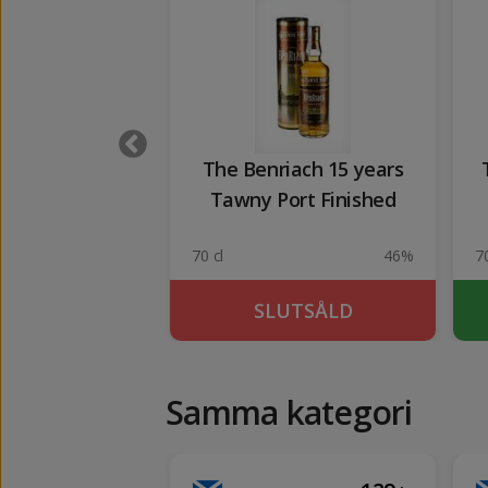
shu 12 Years
The Benriach 15 years
Tawny Port Finished
43%
70 cl
46%
70
KÖP
SLUTSÅLD
Samma kategori