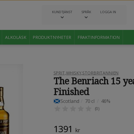
KUNDTJÄNST
SPRÅK
LOGGA IN
ALKOLÄSK
PRODUKTNYHETER
FRAKTINFORMATION
SPRIT
,
WHISKY
,
STORBRITANNIEN
The Benriach 15 ye
Finished
Scotland
/
70 cl
/
46%
(
0
)
1391
kr