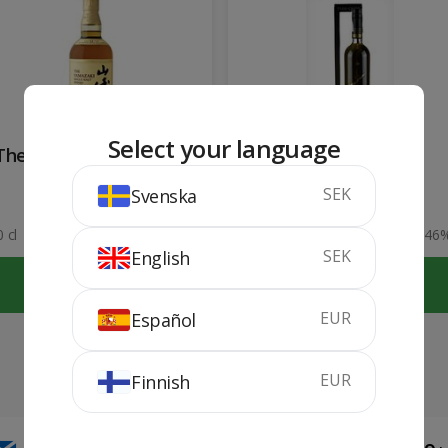
Select your language
The Yamazaki 12 years
Penderyn
SEK
Svenska
 cl
43%
70 cl
46
SEK
English
KÖP
KÖP
EUR
Español
EUR
Finnish