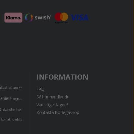
INFORMATION
alkohol
absint
FAQ
Så här handlar du
daniels
cognac
Vad säger lagen?
e
absinthe
likör
Kontakta Bodegashop
konjak
chablis