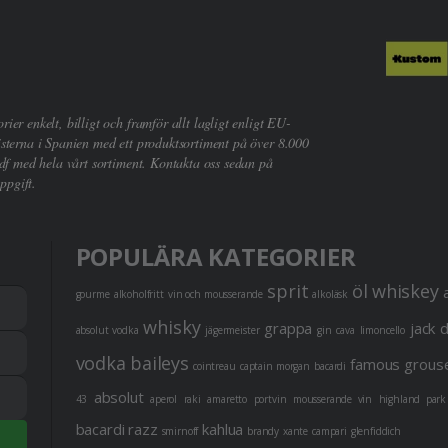
er enkelt, billigt och framför allt lagligt enligt EU-
sterna i Spanien med ett produktsortiment på över 8.000
df med hela vårt sortiment. Kontakta oss sedan på
ppgift.
POPULÄRA KATEGORIER
sprit
öl
whiskey
gourme
alkoholfritt
vin och mousserande
alkoläsk
whisky
grappa
jack 
absolut vodka
jägermeister
gin
cava
limoncello
vodka
baileys
famous grous
cointreau
captain morgan
bacardi
absolut
43
aperol
raki
amaretto
portvin
mousserande vin
highland park
bacardi razz
kahlua
smirnoff
brandy
xante
campari
glenfiddich