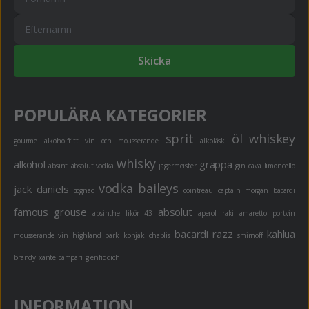
Skicka
POPULÄRA KATEGORIER
sprit
öl
whiskey
gourme
alkoholfritt
vin och mousserande
alkoläsk
whisky
alkohol
grappa
absint
absolut vodka
jägermeister
gin
cava
limoncello
vodka
baileys
jack daniels
cognac
cointreau
captain morgan
bacardi
famous grouse
absolut
absinthe
likör 43
aperol
raki
amaretto
portvin
bacardi razz
kahlua
mousserande vin
highland park
konjak
chablis
smirnoff
brandy
xante
campari
glenfiddich
INFORMATION