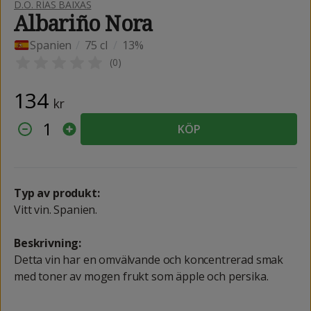
D.O. RÍAS BAIXAS
Albariño Nora
Spanien
/
75 cl
/
13%
(
0
)
134
kr
1
KÖP
Typ av produkt:
Vitt vin. Spanien.
Beskrivning:
Detta vin har en omvälvande och koncentrerad smak
med toner av mogen frukt som äpple och persika.