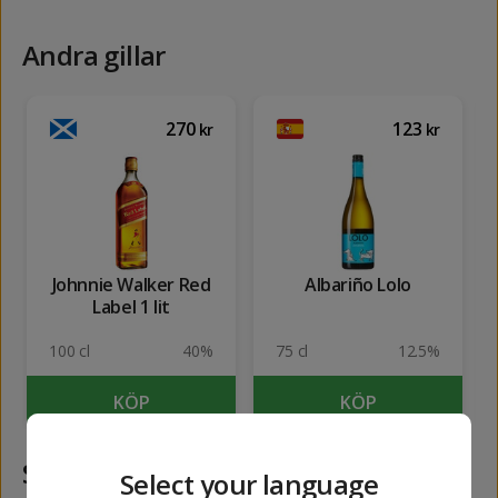
Andra gillar
270
123
kr
kr
Johnnie Walker Red
Albariño Lolo
Label 1 lit
100 cl
40%
75 cl
12.5%
KÖP
KÖP
Samma kategori
Select your language