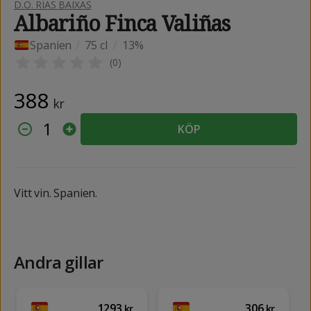
D.O. RÍAS BAIXAS
Albariño Finca Valiñas
Spanien
/
75 cl
/
13%
(
0
)
388
kr
1
KÖP
Vitt vin. Spanien.
Andra gillar
1293
306
kr
kr