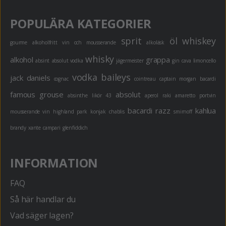
POPULÄRA KATEGORIER
sprit
öl
whiskey
gourme
alkoholfritt
vin och mousserande
alkoläsk
whisky
alkohol
grappa
absint
absolut vodka
jägermeister
gin
cava
limoncello
vodka
baileys
jack daniels
cognac
cointreau
captain morgan
bacardi
famous grouse
absolut
absinthe
likör 43
aperol
raki
amaretto
portvin
bacardi razz
kahlua
mousserande vin
highland park
konjak
chablis
smirnoff
brandy
xante
campari
glenfiddich
INFORMATION
FAQ
Så här handlar du
Vad säger lagen?