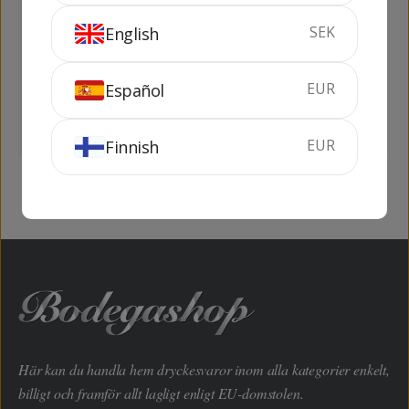
SEK
English
Albariño Lusco
Mar de Frades
Albariño
EUR
Español
75 cl
13%
75 cl
12.5%
SLUTSÅLD
KÖP
EUR
Finnish
Här kan du handla hem dryckesvaror inom alla kategorier enkelt,
billigt och framför allt lagligt enligt EU-domstolen.