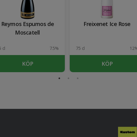
Reymos Espumos de
Freixenet Ice Rose
Moscatell
 cl
7.5%
75 cl
12
KÖP
KÖP