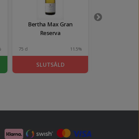
Bertha Max Gran
Segura Viudas 
Reserva
%
75 cl
11.5%
75 cl
SLUTSÅLD
KÖP