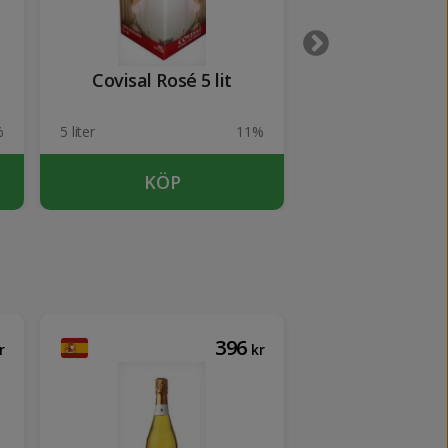
Covisal Rosé 5 lit
Sogas Masca
Natur
%
5 liter
11%
75 cl
KÖP
KÖP
396
r
kr