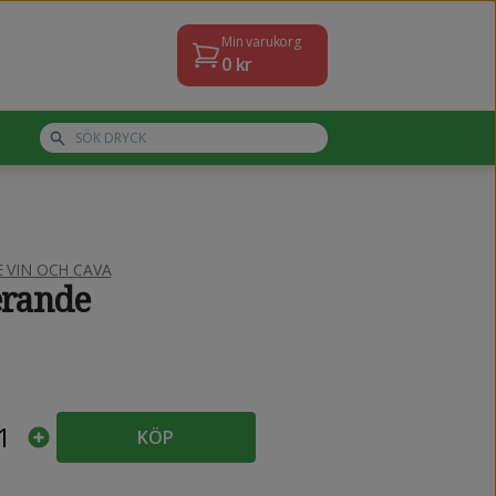
Min varukorg
0
kr
VIN OCH CAVA
erande
1
KÖP