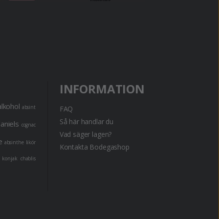
INFORMATION
alkohol
absint
FAQ
Så här handlar du
daniels
cognac
Vad säger lagen?
e
absinthe
likör
Kontakta Bodegashop
konjak
chablis