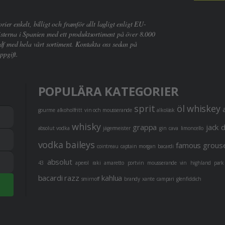
er enkelt, billigt och framför allt lagligt enligt EU-
sterna i Spanien med ett produktsortiment på över 8.000
df med hela vårt sortiment. Kontakta oss sedan på
ppgift.
POPULÄRA KATEGORIER
sprit
öl
whiskey
gourme
alkoholfritt
vin och mousserande
alkoläsk
whisky
grappa
jack 
absolut vodka
jägermeister
gin
cava
limoncello
vodka
baileys
famous grous
cointreau
captain morgan
bacardi
absolut
43
aperol
raki
amaretto
portvin
mousserande vin
highland park
bacardi razz
kahlua
smirnoff
brandy
xante
campari
glenfiddich