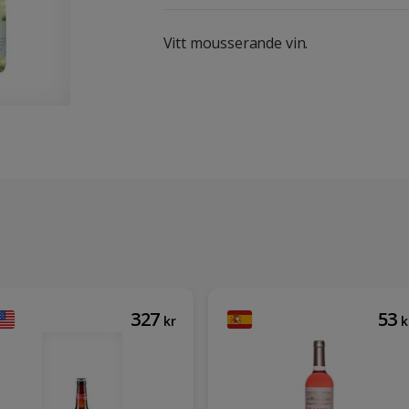
Vitt mousserande vin.
327
53
kr
k