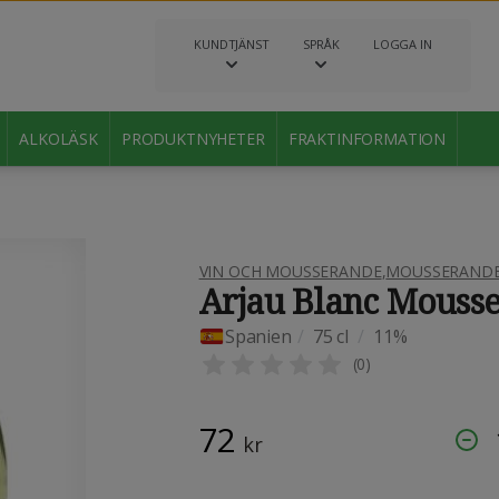
KUNDTJÄNST
SPRÅK
LOGGA IN
ALKOLÄSK
PRODUKTNYHETER
FRAKTINFORMATION
VIN OCH MOUSSERANDE
,
MOUSSERANDE 
Arjau Blanc Mouss
Spanien
/
75 cl
/
11%
(
0
)
72
kr