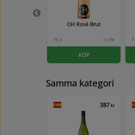
 Tempranillo
OH Rosé Brut
n box 3 lit
13%
75 cl
11.5%
7.
UTSÅLD
KÖP
Samma kategori
100
387
kr
kr