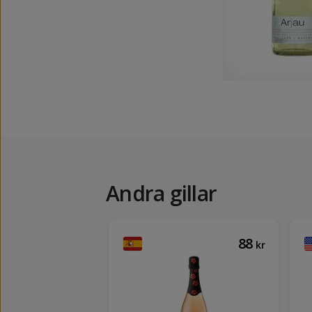
Andra gillar
97
88
kr
kr