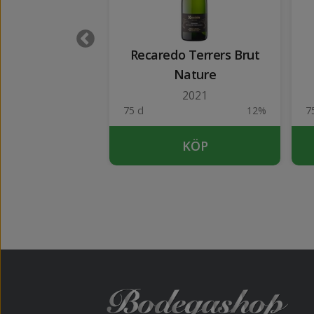
 Viudas Brut
Recaredo Terrers Brut
eserva
Nature
2021
12%
75 cl
12%
75
KÖP
KÖP