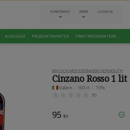
KUNDTJÄNST
SPRÅK
LOGGA IN
ALKOLÄSK
PRODUKTNYHETER
FRAKTINFORMATION
VIN OCH MOUSSERANDE
,
VERMOUTH
Cinzano Rosso 1 lit
Italien
/
100 cl
/
15%
(
0
)
95
kr