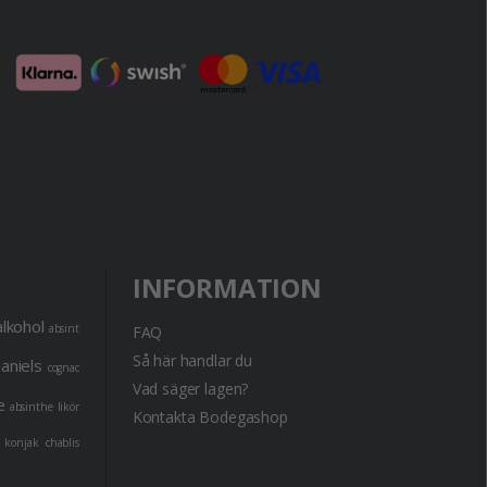
INFORMATION
alkohol
absint
FAQ
Så här handlar du
daniels
cognac
Vad säger lagen?
e
absinthe
likör
Kontakta Bodegashop
konjak
chablis