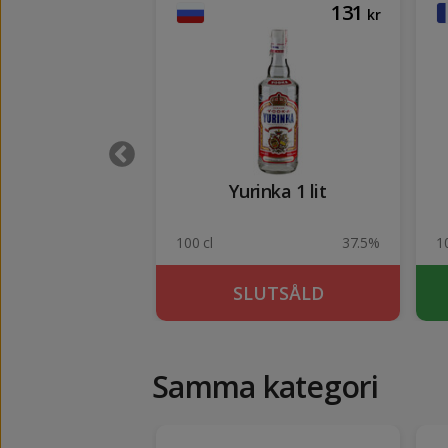
289
131
kr
kr
o l'Autentico
Yurinka 1 lit
42.3%
100 cl
37.5%
1
KÖP
SLUTSÅLD
Samma kategori