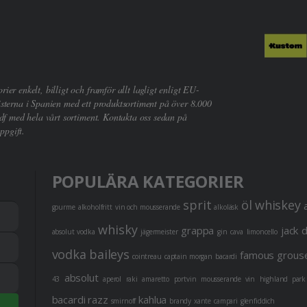
er enkelt, billigt och framför allt lagligt enligt EU-
sterna i Spanien med ett produktsortiment på över 8.000
df med hela vårt sortiment. Kontakta oss sedan på
ppgift.
POPULÄRA KATEGORIER
sprit
öl
whiskey
gourme
alkoholfritt
vin och mousserande
alkoläsk
whisky
grappa
jack 
absolut vodka
jägermeister
gin
cava
limoncello
vodka
baileys
famous grous
cointreau
captain morgan
bacardi
absolut
43
aperol
raki
amaretto
portvin
mousserande vin
highland park
bacardi razz
kahlua
smirnoff
brandy
xante
campari
glenfiddich