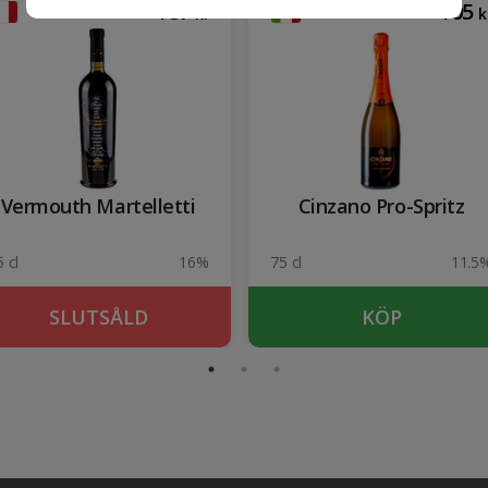
187
105
kr
k
Vermouth Martelletti
Cinzano Pro-Spritz
 cl
16%
75 cl
11.5
SLUTSÅLD
KÖP