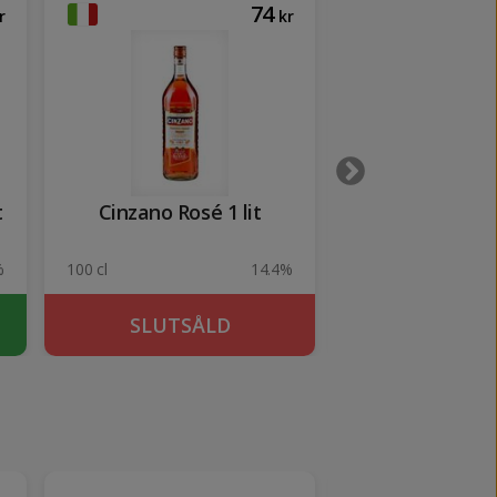
74
r
kr
t
Cinzano Rosé 1 lit
Clan Campbel
%
100 cl
14.4%
100 cl
SLUTSÅLD
KÖP