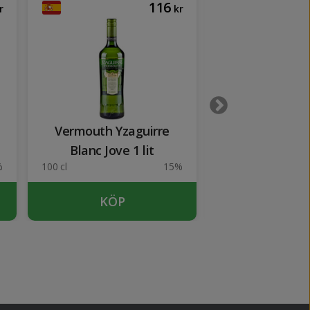
116
r
kr
Vermouth Yzaguirre
Martini Dry
Blanc Jove 1 lit
%
100 cl
15%
100 cl
KÖP
KÖP