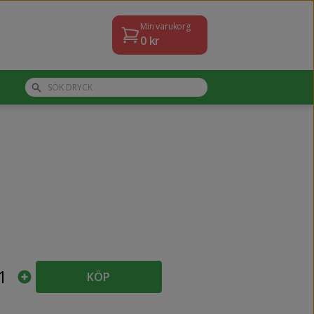
Min varukorg
0
kr
1
KÖP