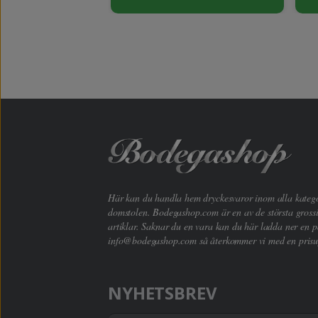
Här kan du handla hem dryckesvaror inom alla kategori
domstolen. Bodegashop.com är en av de största grossi
artiklar. Saknar du en vara kan du här ladda ner en p
info@bodegashop.com
så återkommer vi med en prisu
NYHETSBREV