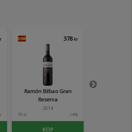
378
r
kr
Ramón Bilbao Gran
Lealtanza Gra
Reserva
2016
2014
%
75 cl
14%
75 cl
KÖP
KÖP