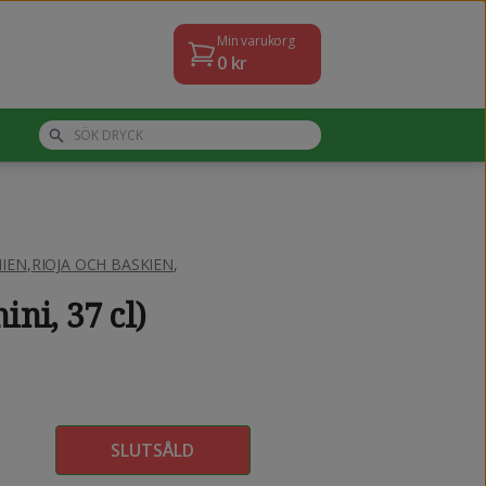
Min varukorg
0
kr
IEN
,
RIOJA OCH BASKIEN
,
ni, 37 cl)
SLUTSÅLD