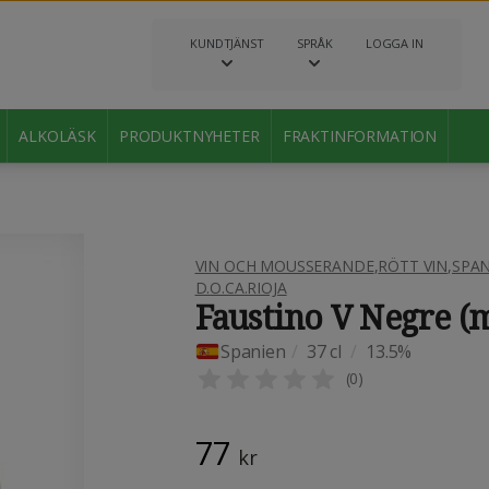
KUNDTJÄNST
SPRÅK
LOGGA IN
ALKOLÄSK
PRODUKTNYHETER
FRAKTINFORMATION
VIN OCH MOUSSERANDE
,
RÖTT VIN
,
SPAN
D.O.CA.RIOJA
Faustino V Negre (mi
Spanien
/
37 cl
/
13.5%
(
0
)
77
kr