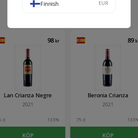
EUR
Finnish
98
89
kr
k
Lan Crianza Negre
Beronia Crianza
2021
2021
 cl
13.5%
75 cl
13.5
KÖP
KÖP