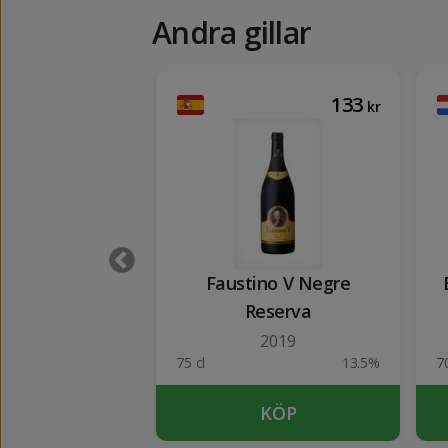
Andra gillar
254
133
kr
kr
I Gran Reserva
Faustino V Negre
Reserva
2016
2019
13.5%
75 cl
13.5%
70
KÖP
KÖP