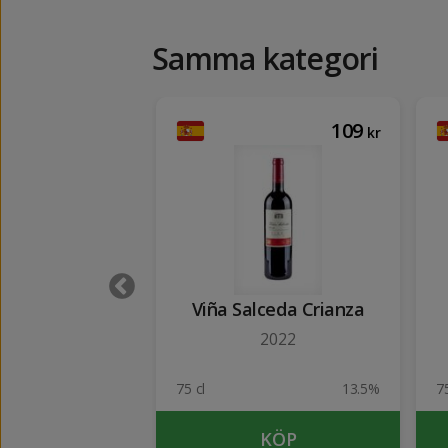
Samma kategori
143
109
kr
kr
maz Reserva
Viña Salceda Crianza
2021
2022
13.5%
75 cl
13.5%
75
KÖP
KÖP