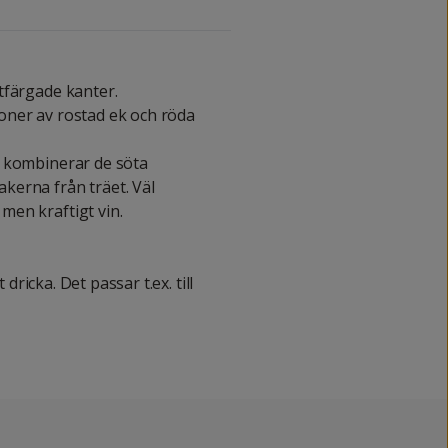
tfärgade kanter.
oner av rostad ek och röda
m kombinerar de söta
kerna från träet. Väl
en kraftigt vin.
 dricka. Det passar t.ex. till