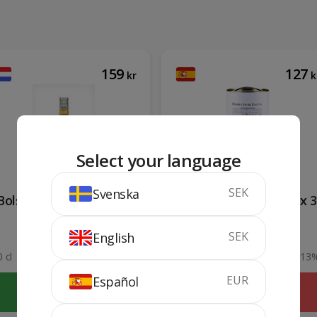
159
127
kr
k
Select your language
SEK
Svenska
Bols Crema de Banana
Cuba Vieja Bag in box 3
L
SEK
English
 cl
17%
3 liter
13
EUR
Español
KÖP
SLUTSÅLD