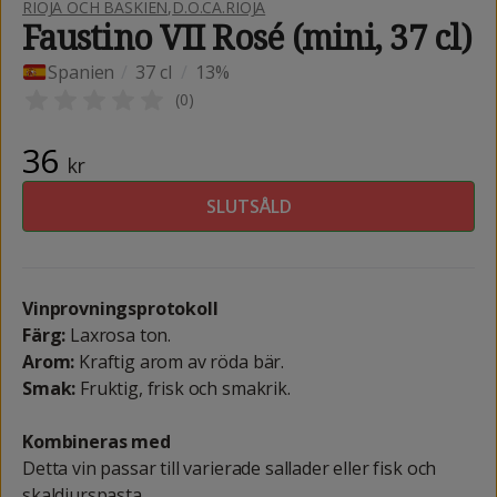
RIOJA OCH BASKIEN
,
D.O.CA.RIOJA
Faustino VII Rosé (mini, 37 cl)
Spanien
/
37 cl
/
13%
(
0
)
36
kr
SLUTSÅLD
Vinprovningsprotokoll
Färg:
Laxrosa ton.
Arom:
Kraftig arom av röda bär.
Smak:
Fruktig, frisk och smakrik.
Kombineras med
Detta vin passar till varierade sallader eller fisk och
skaldjurspasta.