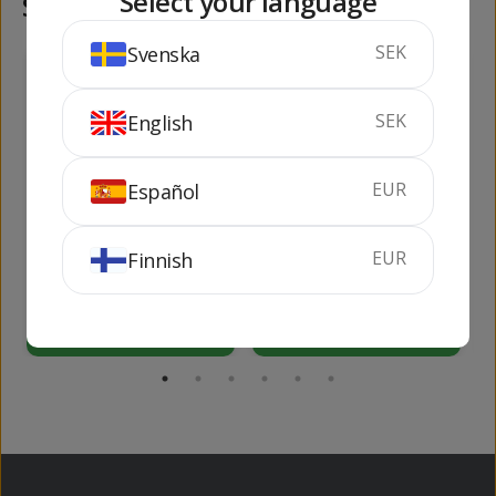
Select your language
Samma kategori
SEK
Svenska
79
182
kr
kr
SEK
English
EUR
Español
Marqués de
Moscato de Ochoa
Caceres Rosé
Vi d'Agulla
EUR
Finnish
75 cl
13.5%
75 cl
5.5%
KÖP
KÖP