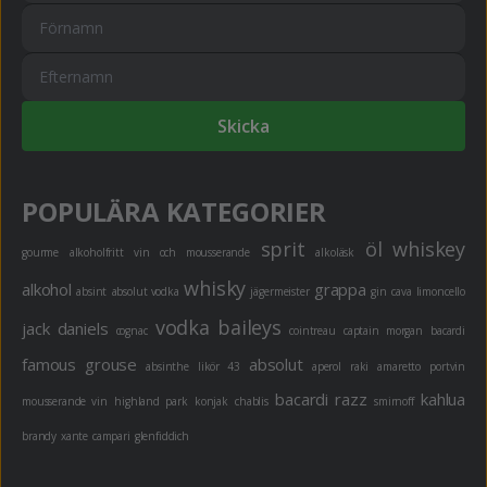
Skicka
POPULÄRA KATEGORIER
sprit
öl
whiskey
gourme
alkoholfritt
vin och mousserande
alkoläsk
whisky
alkohol
grappa
absint
absolut vodka
jägermeister
gin
cava
limoncello
vodka
baileys
jack daniels
cognac
cointreau
captain morgan
bacardi
famous grouse
absolut
absinthe
likör 43
aperol
raki
amaretto
portvin
bacardi razz
kahlua
mousserande vin
highland park
konjak
chablis
smirnoff
brandy
xante
campari
glenfiddich