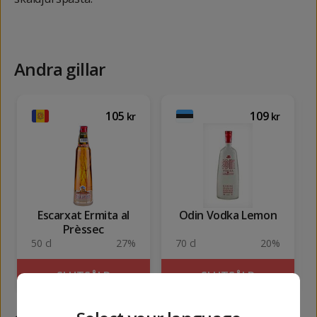
Andra gillar
105
109
kr
kr
Escarxat Ermita al
Odin Vodka Lemon
Prèssec
50 cl
27%
70 cl
20%
SLUTSÅLD
SLUTSÅLD