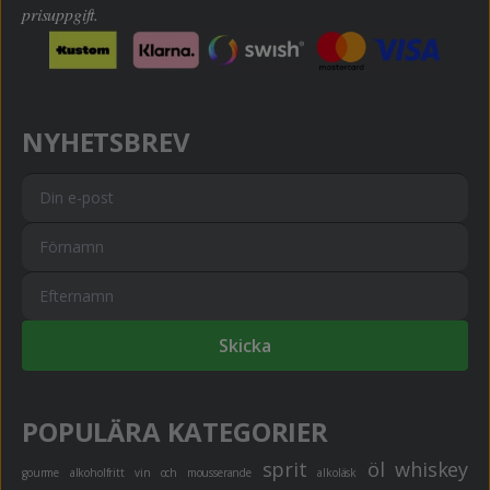
prisuppgift.
NYHETSBREV
Skicka
POPULÄRA KATEGORIER
sprit
öl
whiskey
gourme
alkoholfritt
vin och mousserande
alkoläsk