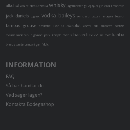
whisky
alkohol
grappa
absint
absolut vodka
jägermeister
gin
cava
limoncello
vodka
baileys
jack daniels
cognac
cointreau
captain morgan
bacardi
famous grouse
absolut
absinthe
likör 43
aperol
raki
amaretto
portvin
bacardi razz
kahlua
mousserande vin
highland park
konjak
chablis
smirnoff
brandy
xante
campari
glenfiddich
INFORMATION
FAQ
Så här handlar du
Vad säger lagen?
Kontakta Bodegashop