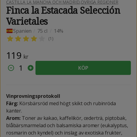
CASTILLA LA MANCHA OCH MADRID
,
ÖVRIGA REGIONER
Finca la Estacada Selección
Varietales
Spanien
/
75 cl
/
14%
(
1
)
119
kr
1
KÖP
Vinprovningsprotokoll
Färg:
Körsbärsröd med högt skikt och rubinröda
kanter.
Arom:
Toner av kakao, kaffelikör, cederträ, piptobak,
blåbärsmarmelad och balsamiska aromer (eukalyptus,
rosmarin och kyndel) och inslag av exotiska frukter,