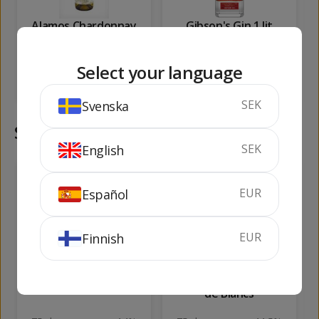
Alamos Chardonnay
Gibson's Gin 1 lit
75 cl
12%
100 cl
37.5%
Select your language
KÖP
KÖP
SEK
Svenska
Samma kategori
SEK
English
96
100
kr
kr
EUR
Español
EUR
Finnish
Sospechoso
Henkell Sekt Blanc
de Blancs