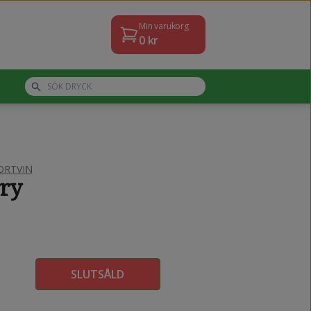
Min varukorg
0
kr
ORTVIN
ry
SLUTSÅLD