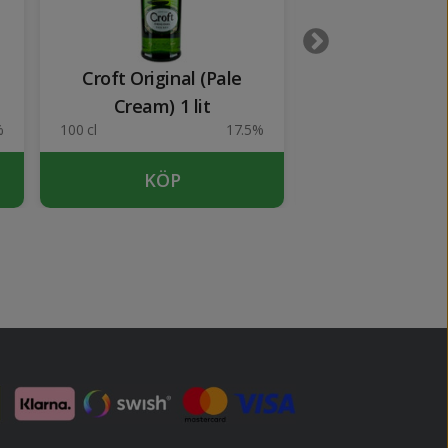
Croft Original (Pale
Oporto Ramo
Cream) 1 lit
Lagrima 1
%
100 cl
17.5%
100 cl
KÖP
SLUTSÅ