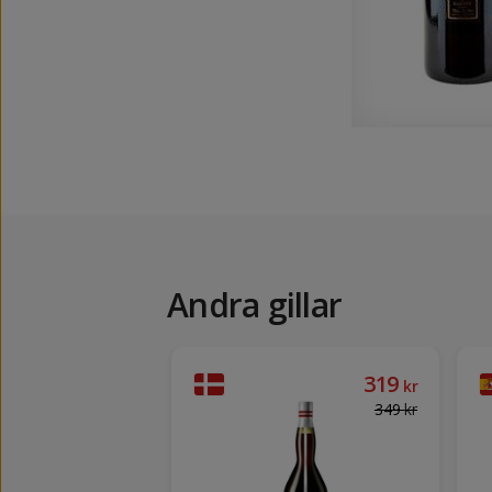
Andra gillar
229
319
kr
kr
349
kr