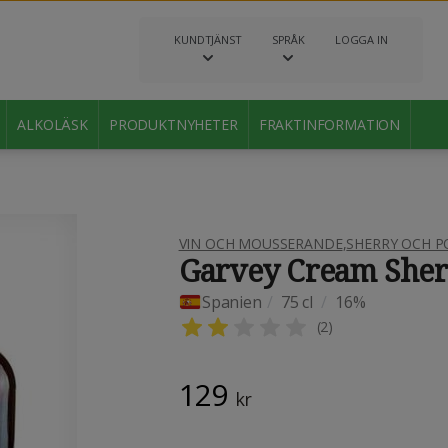
KUNDTJÄNST
SPRÅK
LOGGA IN
ALKOLÄSK
PRODUKTNYHETER
FRAKTINFORMATION
VIN OCH MOUSSERANDE
,
SHERRY OCH P
Garvey Cream Sher
Spanien
/
75 cl
/
16%
(
2
)
129
kr