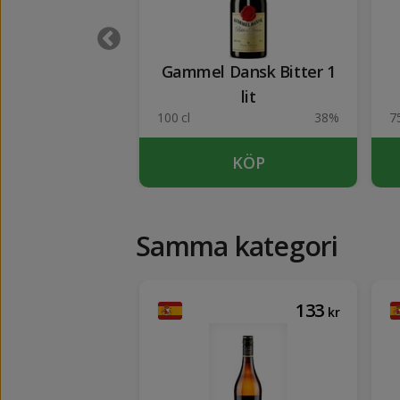
s London Dry
Gammel Dansk Bitter 1
in 1 lit
lit
37.5%
100 cl
38%
75
KÖP
KÖP
Samma kategori
152
133
kr
kr