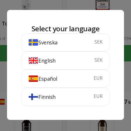
Torrelongares Blanc
Gibson's Gin 1 lit
Select your language
2024
 cl
13%
100 cl
37.5
SEK
Svenska
KÖP
KÖP
SEK
English
EUR
Español
EUR
Finnish
147
157
kr
k