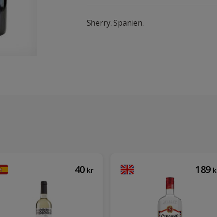
Sherry. Spanien.
40
189
kr
k