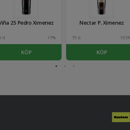
Viña 25 Pedro Ximenez
Nectar P. Ximenez
 cl
17%
75 cl
15.5
KÖP
KÖP