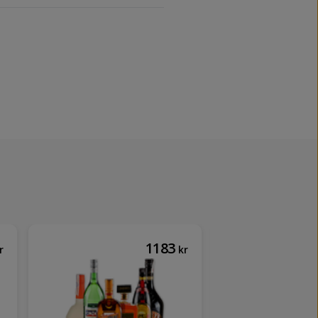
1183
r
kr