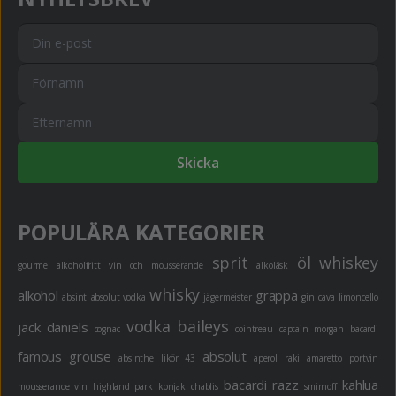
Skicka
POPULÄRA KATEGORIER
sprit
öl
whiskey
gourme
alkoholfritt
vin och mousserande
alkoläsk
whisky
alkohol
grappa
absint
absolut vodka
jägermeister
gin
cava
limoncello
vodka
baileys
jack daniels
cognac
cointreau
captain morgan
bacardi
famous grouse
absolut
absinthe
likör 43
aperol
raki
amaretto
portvin
bacardi razz
kahlua
mousserande vin
highland park
konjak
chablis
smirnoff