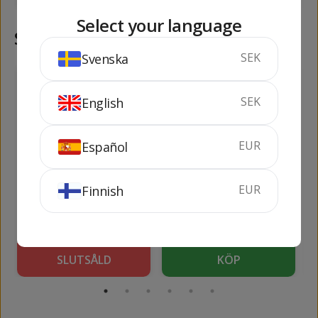
Select your language
Samma kategori
SEK
Svenska
415
364
kr
kr
SEK
English
EUR
Español
San Cristoforo
Bastarda
EUR
Finnish
Petit Verdot
75 cl
13%
75 cl
12.5%
SLUTSÅLD
KÖP