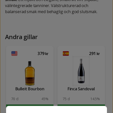
välintegrerade tanniner. Välstrukturerad och
balanserad smak med behaglig och god slutsmak.
Andra gillar
379
291
kr
kr
Bulleit Bourbon
Finca Sandoval
70 cl
45%
75 cl
14.5%
KÖP
KÖP