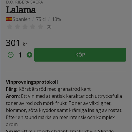
D.O. RIBERA SACRA
Lalama
Spanien
/
75 cl
/
13%
(
0
)
301
kr
1
KÖP
Vinprovningsprotokoll
Färg:
Körsbärsröd med granatröd kant.
Arom:
Ett vin med atlantisk karaktär och uttrycksfulla
toner av röd och mörk frukt. Toner av växtlighet,
blommor, söta kryddor samt krämiga inslag av rostat.
Efter en stund märks en mer intensiv och komplex
arom.
Smak:
Ett mjukt och elegant, smakrikt vin. Slipade,