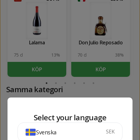
Lalama
Don Julio Reposado
75 cl
13%
70 cl
38%
KÖP
KÖP
Samma kategori
425
166
kr
kr
Select your language
SEK
Svenska