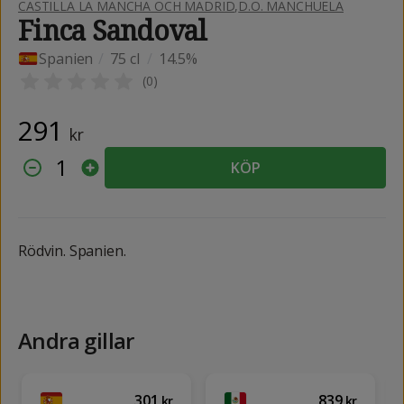
CASTILLA LA MANCHA OCH MADRID
,
D.O. MANCHUELA
Finca Sandoval
Spanien
/
75 cl
/
14.5%
(
0
)
291
kr
1
KÖP
Rödvin. Spanien.
Andra gillar
301
839
kr
kr