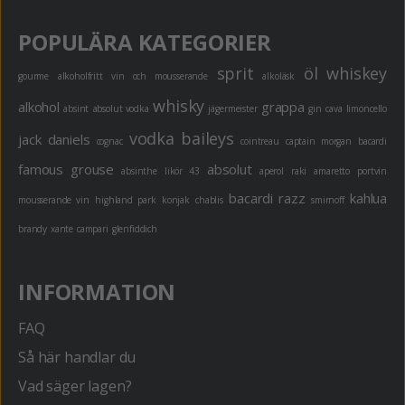
POPULÄRA KATEGORIER
sprit
öl
whiskey
gourme
alkoholfritt
vin och mousserande
alkoläsk
whisky
alkohol
grappa
absint
absolut vodka
jägermeister
gin
cava
limoncello
vodka
baileys
jack daniels
cognac
cointreau
captain morgan
bacardi
famous grouse
absolut
absinthe
likör 43
aperol
raki
amaretto
portvin
bacardi razz
kahlua
mousserande vin
highland park
konjak
chablis
smirnoff
brandy
xante
campari
glenfiddich
INFORMATION
FAQ
Så här handlar du
Vad säger lagen?