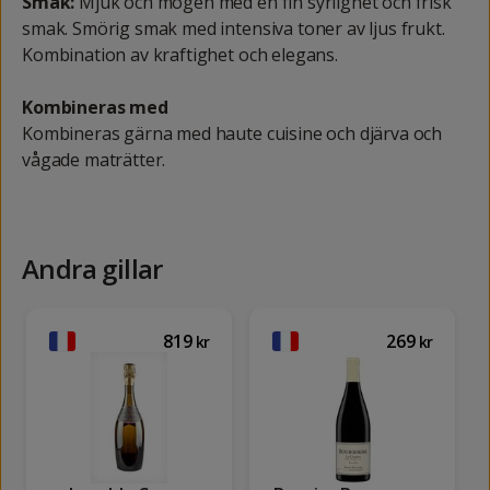
Smak:
Mjuk och mogen med en fin syrlighet och frisk
smak. Smörig smak med intensiva toner av ljus frukt.
Kombination av kraftighet och elegans.
Kombineras med
Kombineras gärna med haute cuisine och djärva och
vågade maträtter.
Andra gillar
819
269
kr
kr