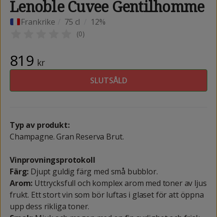
Lenoble Cuvee Gentilhomme
Frankrike
/
75 cl
/
12%
(
0
)
819
kr
SLUTSÅLD
Typ av produkt:
Champagne. Gran Reserva Brut.
Vinprovningsprotokoll
Färg:
Djupt guldig färg med små bubblor.
Arom:
Uttrycksfull och komplex arom med toner av ljus
frukt. Ett stort vin som bör luftas i glaset för att öppna
upp dess rikliga toner.