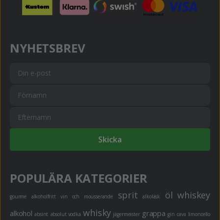
NYHETSBREV
Skicka
POPULÄRA KATEGORIER
sprit
öl
whiskey
gourme
alkoholfritt
vin och mousserande
alkoläsk
whisky
alkohol
grappa
absint
absolut vodka
jägermeister
gin
cava
limoncello