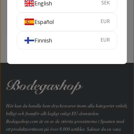
SEK
English
Arienzo de Riscal
Remelluri Reserva
Crianza
75 cl
14%
75 cl
13.5%
EUR
Español
KÖP
KÖP
EUR
Finnish
Här kan du handla hem dryckesvaror inom alla kategorier enkelt,
billigt och framför allt lagligt enligt EU-domstolen.
Bodegashop.com är en av de största grossisterna i Spanien med
ett produktsortiment på över 8.000 artiklar. Saknar du en vara