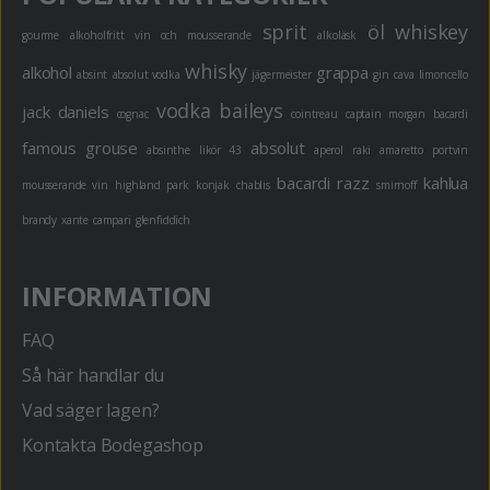
sprit
öl
whiskey
gourme
alkoholfritt
vin och mousserande
alkoläsk
whisky
alkohol
grappa
absint
absolut vodka
jägermeister
gin
cava
limoncello
vodka
baileys
jack daniels
cognac
cointreau
captain morgan
bacardi
famous grouse
absolut
absinthe
likör 43
aperol
raki
amaretto
portvin
bacardi razz
kahlua
mousserande vin
highland park
konjak
chablis
smirnoff
brandy
xante
campari
glenfiddich
INFORMATION
FAQ
Så här handlar du
Vad säger lagen?
Kontakta Bodegashop