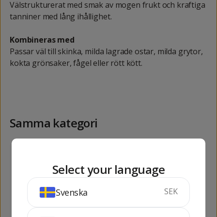
Välstrukturerat med smak av mogen frukt och kraftiga
tanniner med lång ihållighet.
Kombineras med
Passar väl till skinka, milda lagrade ostar, milda grytor,
kokta grönsaker, fågel eller rött kött.
Samma kategori
131
362
kr
kr
Select your language
SEK
Svenska