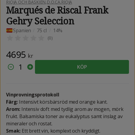
RIOJA OCH BASKIEN
,
D.O.CA.RIOJA
Marqués de Riscal Frank
Gehry Seleccion
Spanien
/
75 cl
/
14%
(
0
)
4695
kr
1
KÖP
Vinprovningsprotokoll
Färg:
Intensivt körsbärsröd med orange kant.
Arom:
Intensiv doft med tydlig arom av mogen, mörk
frukt. Balsamiska toner av eukalyptus samt inslag av
mineraler och rostat.
Smak:
Ett brett vin, komplext och kryddigt.