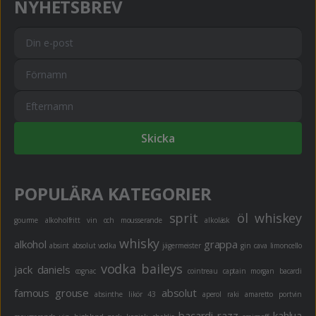
NYHETSBREV
Skicka
POPULÄRA KATEGORIER
sprit
öl
whiskey
gourme
alkoholfritt
vin och mousserande
alkoläsk
whisky
alkohol
grappa
absint
absolut vodka
jägermeister
gin
cava
limoncello
vodka
baileys
jack daniels
cognac
cointreau
captain morgan
bacardi
famous grouse
absolut
absinthe
likör 43
aperol
raki
amaretto
portvin
bacardi razz
kahlua