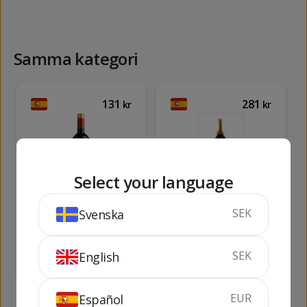
Samma kategori
131
281
kr
kr
Select your language
Arienzo de Riscal
Lealtanza Gran
SEK
Svenska
Crianza
Reserva
75 cl
14%
75 cl
13.5%
SEK
English
KÖP
KÖP
EUR
Español