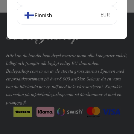
EUR
Finnish
Här kan du handla hem dryckesvaror inom alla kategorier enkelt,
billigt och framför allt lagligt enligt EU-domstolen.
Bodegashop.com är en av de största grossisterna i Spanien med
ett produktsortiment på över 8.000 artiklar. Saknar du en vara
kan du här ladda ner en pdf med hela vårt sortiment. Kontakta
oss sedan på
info@bodegashop.com
så återkommer vi med en
prisuppgift.