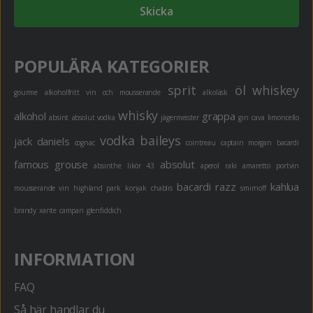
Skicka
POPULÄRA KATEGORIER
sprit
öl
whiskey
gourme
alkoholfritt
vin och mousserande
alkoläsk
whisky
alkohol
grappa
absint
absolut vodka
jägermeister
gin
cava
limoncello
vodka
baileys
jack daniels
cognac
cointreau
captain morgan
bacardi
famous grouse
absolut
absinthe
likör 43
aperol
raki
amaretto
portvin
bacardi razz
kahlua
mousserande vin
highland park
konjak
chablis
smirnoff
brandy
xante
campari
glenfiddich
INFORMATION
FAQ
Så här handlar du