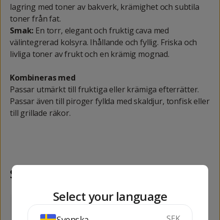
lagring med toner av bakverk, krämighet och subtila
toner från fat.
Smak:
En torr, elegant och fruktig cava med
välintegrerad kolsyra. Ihållande och fyllig. Friska och
livliga toner av frukt och en krämig mognad.
Kombineras med
Passar utmärkt till fruktiga eller krämiga efterrätter.
Passar även till piroger fyllda med skaldjur, tonfisk eller
till grillade räkor.
Samma kategori
Select your language
73
84
kr
kr
SEK
Svenska