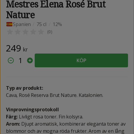
Mestres Elena Rosé Brut
Nature
Spanien
/
75 cl
/
12%
(
0
)
249
kr
1
KÖP
Typ av produkt:
Cava, Rosé Reserva Brut Nature. Katalonien.
Vinprovningsprotokoll
Färg:
Livligt rosa toner. Fin kolsyra.
Arom:
Djupt aromatisk, kombinerar eleganta toner av
blommor och av mogna röda frukter. Arom av en lång