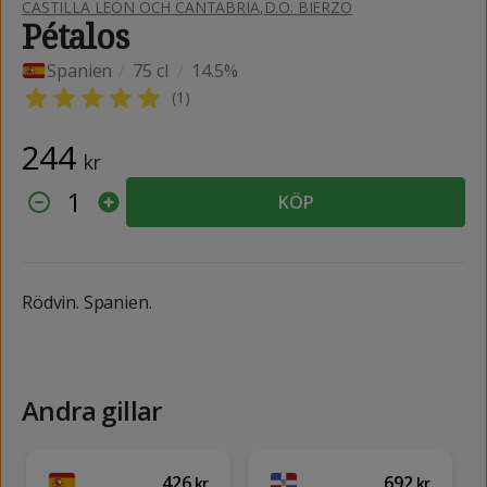
CASTILLA LEÓN OCH CANTABRIA
,
D.O. BIERZO
Pétalos
Spanien
/
75 cl
/
14.5%
(
1
)
244
kr
1
KÖP
Rödvin. Spanien.
Andra gillar
426
692
kr
kr