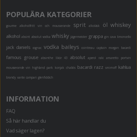
POPULÄRA KATEGORIER
sprit
öl
whiskey
gourme
alkoholfritt
vin och mousserande
alkoläsk
whisky
alkohol
grappa
absint
absolut vodka
jägermeister
gin
cava
limoncello
vodka
baileys
jack daniels
cognac
cointreau
captain morgan
bacardi
famous grouse
absolut
absinthe
likör 43
aperol
raki
amaretto
portvin
bacardi razz
kahlua
mousserande vin
highland park
konjak
chablis
smirnoff
brandy
xante
campari
glenfiddich
INFORMATION
FAQ
Så här handlar du
Vad säger lagen?