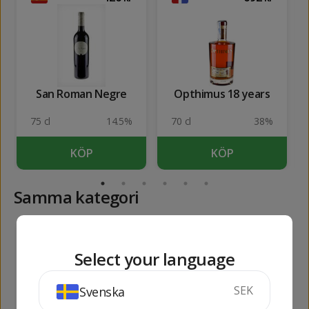
San Roman Negre
Opthimus 18 years
75 cl
14.5%
70 cl
38%
KÖP
KÖP
Samma kategori
547
132
kr
kr
Select your language
SEK
Svenska