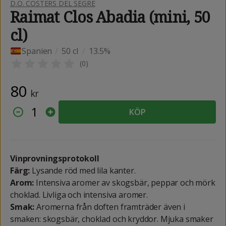
D.O. COSTERS DEL SEGRE
Raimat Clos Abadia (mini, 50
cl)
Spanien
/
50 cl
/
13.5%
(
0
)
80
kr
1
KÖP
Vinprovningsprotokoll
Färg:
Lysande röd med lila kanter.
Arom:
Intensiva aromer av skogsbär, peppar och mörk
choklad. Livliga och intensiva aromer.
Smak:
Aromerna från doften framträder även i
smaken: skogsbär, choklad och kryddor. Mjuka smaker