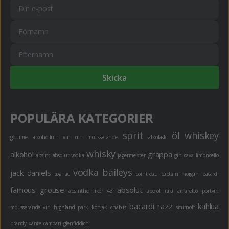
Skicka
POPULÄRA KATEGORIER
sprit
öl
whiskey
gourme
alkoholfritt
vin och mousserande
alkoläsk
whisky
alkohol
grappa
absint
absolut vodka
jägermeister
gin
cava
limoncello
vodka
baileys
jack daniels
cognac
cointreau
captain morgan
bacardi
famous grouse
absolut
absinthe
likör 43
aperol
raki
amaretto
portvin
bacardi razz
kahlua
mousserande vin
highland park
konjak
chablis
smirnoff
brandy
xante
campari
glenfiddich