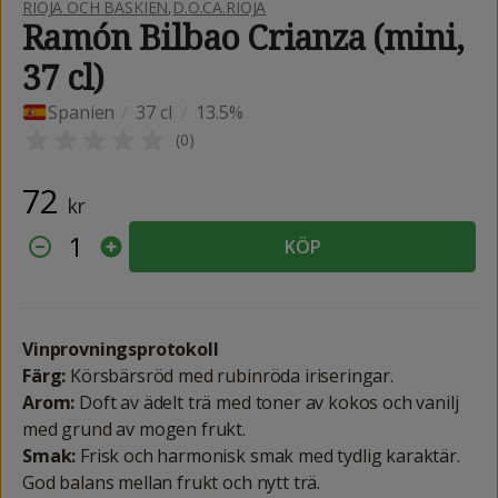
RIOJA OCH BASKIEN
,
D.O.CA.RIOJA
Ramón Bilbao Crianza (mini,
37 cl)
Spanien
/
37 cl
/
13.5%
(
0
)
72
kr
1
KÖP
Vinprovningsprotokoll
Färg:
Körsbärsröd med rubinröda iriseringar.
Arom:
Doft av ädelt trä med toner av kokos och vanilj
med grund av mogen frukt.
Smak:
Frisk och harmonisk smak med tydlig karaktär.
God balans mellan frukt och nytt trä.