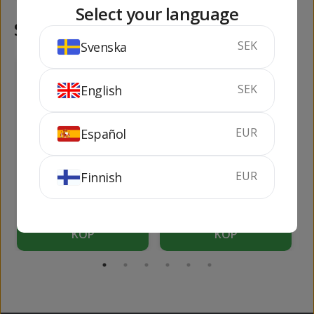
Select your language
Samma kategori
SEK
Svenska
85
378
kr
kr
SEK
English
EUR
Español
Faustino Crianza
Ramón Bilbao Gran
EUR
Finnish
Reserva
75 cl
13.5%
75 cl
14%
KÖP
KÖP