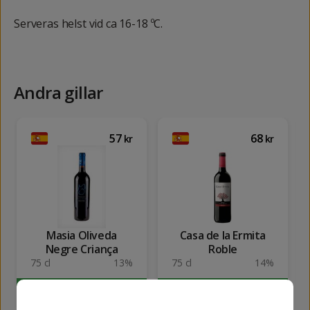
Serveras helst vid ca 16-18 ºC.
Andra gillar
57
68
kr
kr
Masia Oliveda
Casa de la Ermita
Negre Criança
Roble
75 cl
13%
75 cl
14%
KÖP
KÖP