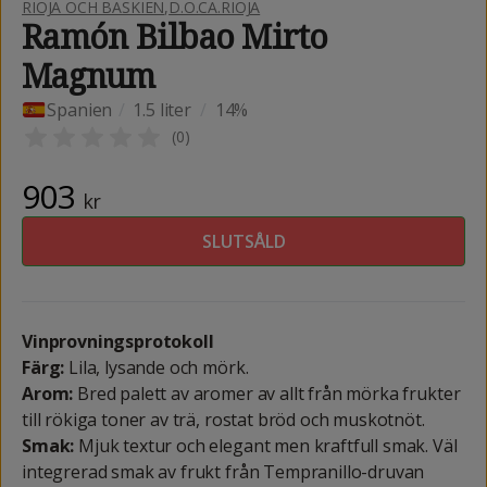
RIOJA OCH BASKIEN
,
D.O.CA.RIOJA
Ramón Bilbao Mirto
Magnum
Spanien
/
1.5 liter
/
14%
(
0
)
903
kr
SLUTSÅLD
Vinprovningsprotokoll
Färg:
Lila, lysande och mörk.
Arom:
Bred palett av aromer av allt från mörka frukter
till rökiga toner av trä, rostat bröd och muskotnöt.
Smak:
Mjuk textur och elegant men kraftfull smak. Väl
integrerad smak av frukt från Tempranillo-druvan