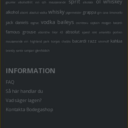
sprit
öl
whiskey
gourme
alkoholfritt
vin och mousserande
alkoläsk
whisky
alkohol
grappa
absint
absolut vodka
jägermeister
gin
cava
limoncello
vodka
baileys
jack daniels
cognac
cointreau
captain morgan
bacardi
famous grouse
absolut
absinthe
likör 43
aperol
raki
amaretto
portvin
bacardi razz
kahlua
mousserande vin
highland park
konjak
chablis
smirnoff
brandy
xante
campari
glenfiddich
INFORMATION
FAQ
Så här handlar du
Vad säger lagen?
Kontakta Bodegashop