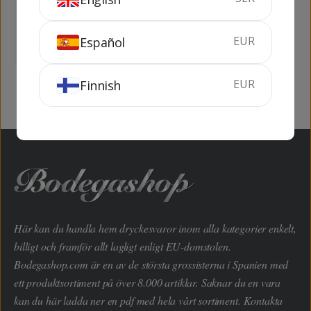
Crianza
75 cl
13.5%
75 cl
13.5%
EUR
Español
KÖP
KÖP
EUR
Finnish
Här kan du handla hem dryckesvaror inom alla kategorier enkelt,
billigt och framför allt lagligt enligt EU-domstolen.
Bodegashop.com är en av de största grossisterna i Spanien med
ett produktsortiment på över 8.000 artiklar. Saknar du en vara
kan du här ladda ner en pdf med hela vårt sortiment. Kontakta