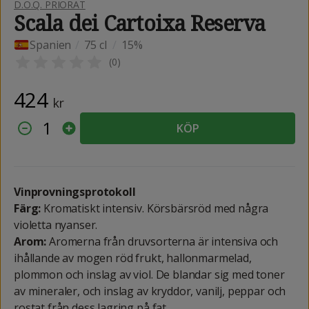
D.O.Q. PRIORAT
Scala dei Cartoixa Reserva
Spanien
/
75 cl
/
15%
(
0
)
424
kr
1
KÖP
Vinprovningsprotokoll
Färg:
Kromatiskt intensiv. Körsbärsröd med några
violetta nyanser.
Arom:
Aromerna från druvsorterna är intensiva och
ihållande av mogen röd frukt, hallonmarmelad,
plommon och inslag av viol. De blandar sig med toner
av mineraler, och inslag av kryddor, vanilj, peppar och
rostat från dess lagring på fat.