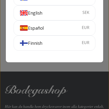
SEK
English
Clos Martinet
Scala Dei Sant
EUR
Español
Antoni
75 cl
15%
75 cl
14.5%
EUR
Finnish
KÖP
KÖP
Här kan du handla hem dryckesvaror inom alla kategorier enkelt,