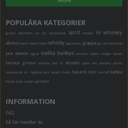
Skicka
POPULÄRA KATEGORIER
sprit
öl
whiskey
gourme
alkoholfritt
vin och mousserande
alkoläsk
whisky
alkohol
grappa
absint
absolut vodka
jägermeister
gin
cava
limoncello
vodka
baileys
jack daniels
cognac
cointreau
captain morgan
bacardi
famous grouse
absolut
absinthe
likör 43
aperol
raki
amaretto
portvin
bacardi razz
kahlua
mousserande vin
highland park
konjak
chablis
smirnoff
brandy
xante
campari
glenfiddich
INFORMATION
FAQ
Så här handlar du