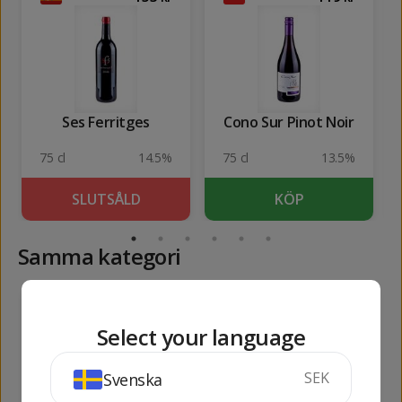
Ses Ferritges
Cono Sur Pinot Noir
75 cl
14.5%
75 cl
13.5%
SLUTSÅLD
KÖP
Samma kategori
652
142
kr
kr
Select your language
SEK
Svenska