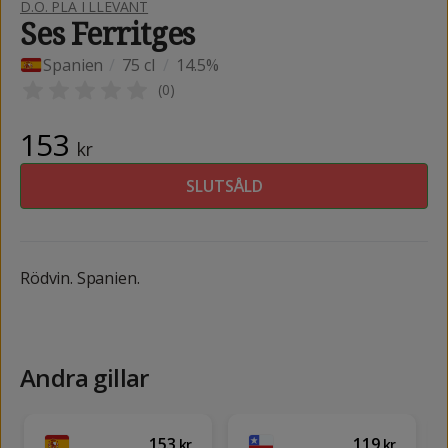
D.O. PLA I LLEVANT
Ses Ferritges
Spanien
/
75 cl
/
14.5%
(
0
)
153
kr
SLUTSÅLD
Rödvin. Spanien.
Andra gillar
153
119
kr
kr