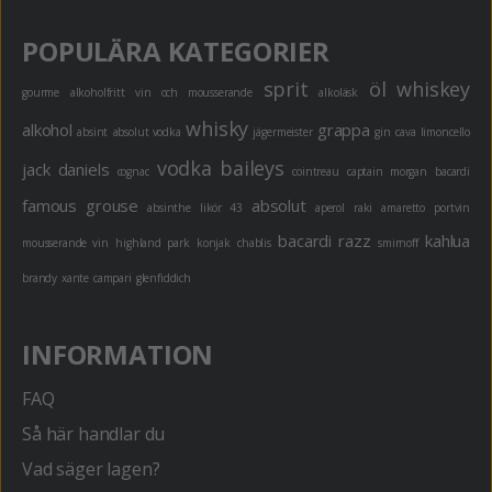
POPULÄRA KATEGORIER
sprit
öl
whiskey
gourme
alkoholfritt
vin och mousserande
alkoläsk
whisky
alkohol
grappa
absint
absolut vodka
jägermeister
gin
cava
limoncello
vodka
baileys
jack daniels
cognac
cointreau
captain morgan
bacardi
famous grouse
absolut
absinthe
likör 43
aperol
raki
amaretto
portvin
bacardi razz
kahlua
mousserande vin
highland park
konjak
chablis
smirnoff
brandy
xante
campari
glenfiddich
INFORMATION
FAQ
Så här handlar du
Vad säger lagen?