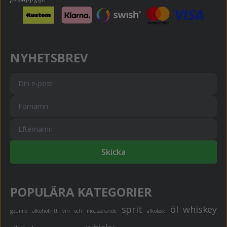
NYHETSBREV
Skicka
POPULÄRA KATEGORIER
sprit
öl
whiskey
gourme
alkoholfritt
vin och mousserande
alkoläsk