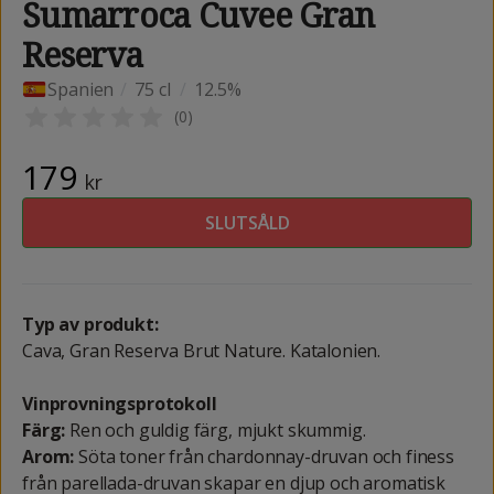
Sumarroca Cuvee Gran
Reserva
Spanien
/
75 cl
/
12.5%
(
0
)
179
kr
SLUTSÅLD
Typ av produkt:
Cava, Gran Reserva Brut Nature. Katalonien.
Vinprovningsprotokoll
Färg:
Ren och guldig färg, mjukt skummig.
Arom:
Söta toner från chardonnay-druvan och finess
från parellada-druvan skapar en djup och aromatisk