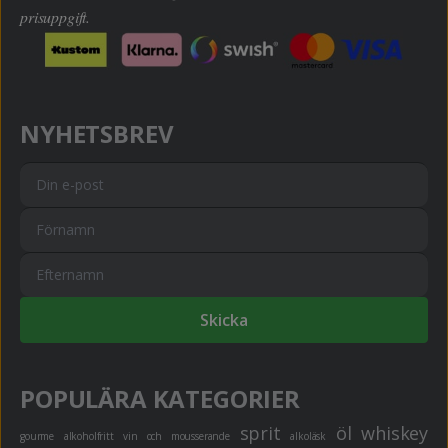
prisuppgift.
NYHETSBREV
Skicka
POPULÄRA KATEGORIER
sprit
öl
whiskey
gourme
alkoholfritt
vin och mousserande
alkoläsk