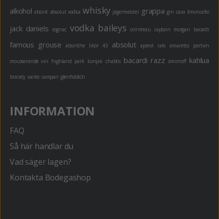
whisky
alkohol
grappa
absint
absolut vodka
jägermeister
gin
cava
limoncello
vodka
baileys
jack daniels
cognac
cointreau
captain morgan
bacardi
famous grouse
absolut
absinthe
likör 43
aperol
raki
amaretto
portvin
bacardi razz
kahlua
mousserande vin
highland park
konjak
chablis
smirnoff
brandy
xante
campari
glenfiddich
INFORMATION
FAQ
Så här handlar du
Vad säger lagen?
Kontakta Bodegashop