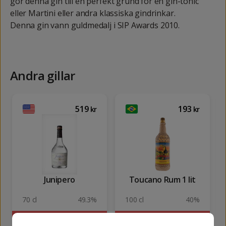
gör denna gin till en perfekt grund för en gin-tonic
eller Martini eller andra klassiska gindrinkar.
Denna gin vann guldmedalj i SIP Awards 2010.
Andra gillar
519
193
kr
kr
Junipero
Toucano Rum 1 lit
70 cl
49.3%
100 cl
40%
SLUTSÅLD
SLUTSÅLD