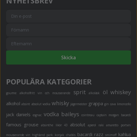
NYHETSBREV
Skicka
POPULÄRA KATEGORIER
sprit
öl
whiskey
gourme
alkoholfritt
vin och mousserande
alkoläsk
whisky
alkohol
grappa
absint
absolut vodka
jägermeister
gin
cava
limoncello
vodka
baileys
jack daniels
cognac
cointreau
captain morgan
bacardi
famous grouse
absolut
absinthe
likör 43
aperol
raki
amaretto
portvin
bacardi razz
kahlua
mousserande vin
highland park
konjak
chablis
smirnoff