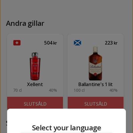
Andra gillar
504
223
kr
kr
Xellent
Ballantine's 1 lit
70 cl
40%
100 cl
40%
SLUTSÅLD
SLUTSÅLD
Samma kategori
Select your language