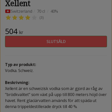
Xellent
Switzerland
/
70 cl
/
40%
(
3
)
504
kr
SLUTSÅLD
Typ av produkt:
Vodka. Schweiz.
Beskrivning:
Xellent är en schweizisk vodka som är gjord av råg av
"brödkvalitet" som växt på upp till 800 meters höjd över
havet. Rent glaciärvatten används för att späda ut
denna trippeldestillerade dryck till 40 %.