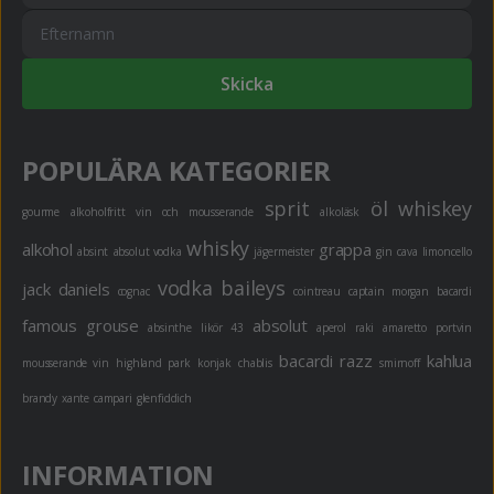
Skicka
POPULÄRA KATEGORIER
sprit
öl
whiskey
gourme
alkoholfritt
vin och mousserande
alkoläsk
whisky
alkohol
grappa
absint
absolut vodka
jägermeister
gin
cava
limoncello
vodka
baileys
jack daniels
cognac
cointreau
captain morgan
bacardi
famous grouse
absolut
absinthe
likör 43
aperol
raki
amaretto
portvin
bacardi razz
kahlua
mousserande vin
highland park
konjak
chablis
smirnoff
brandy
xante
campari
glenfiddich
INFORMATION