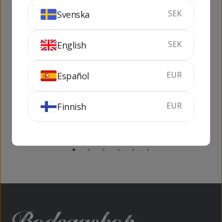
SEK
Svenska
269
219
kr
kr
SEK
English
EUR
Español
Absolut Vanilia 1 lit
Smirnoff Red Label
1 lit
EUR
100 cl
38%
100 cl
37.5%
Finnish
KÖP
SLUTSÅLD