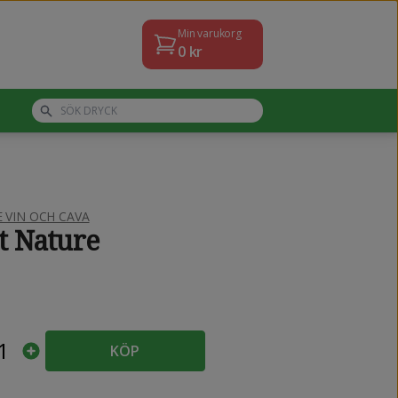
Min varukorg
0
kr
VIN OCH CAVA
t Nature
1
KÖP