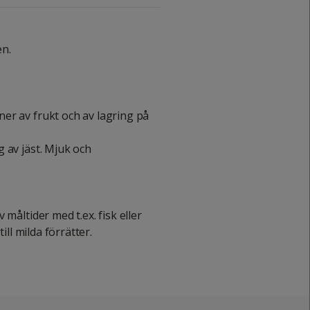
en.
er av frukt och av lagring på
 av jäst. Mjuk och
måltider med t.ex. fisk eller
ill milda förrätter.