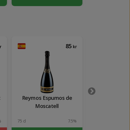
85
r
kr
c
Reymos Espumos de
Codorniu Clás
Moscatell
Natur
%
75 cl
7.5%
75 cl