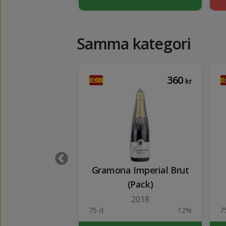
Samma kategori
565
360
kr
kr
amps Gran Juve
Gramona Imperial Brut
(Pack)
2018
12%
75 cl
12%
75