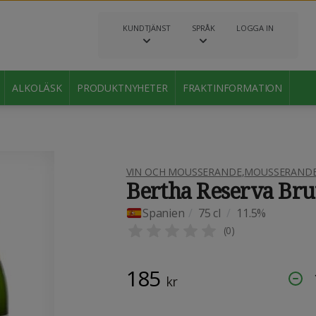
KUNDTJÄNST
SPRÅK
LOGGA IN
ALKOLÄSK
PRODUKTNYHETER
FRAKTINFORMATION
VIN OCH MOUSSERANDE
,
MOUSSERANDE 
Bertha Reserva Bru
Spanien
/
75 cl
/
11.5%
(
0
)
185
kr