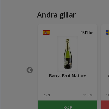
Andra gillar
55
101
kr
kr
Bereziartua
Barça Brut Nature
atural
6%
75 cl
11.5%
1
KÖP
KÖP