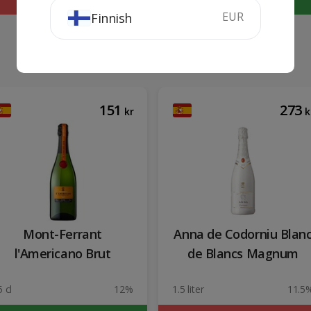
EUR
Finnish
151
273
kr
k
Mont-Ferrant
Anna de Codorniu Blan
l'Americano Brut
de Blancs Magnum
 cl
12%
1.5 liter
11.5