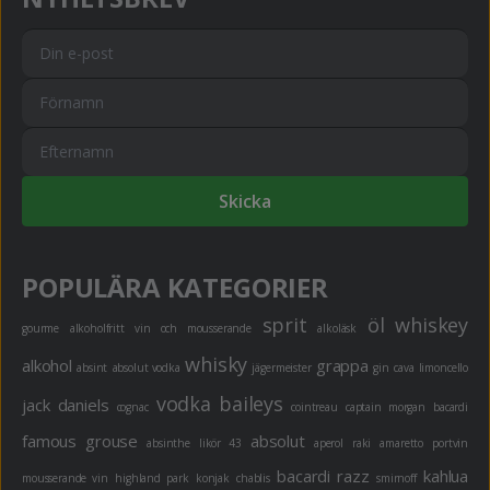
Skicka
POPULÄRA KATEGORIER
sprit
öl
whiskey
gourme
alkoholfritt
vin och mousserande
alkoläsk
whisky
alkohol
grappa
absint
absolut vodka
jägermeister
gin
cava
limoncello
vodka
baileys
jack daniels
cognac
cointreau
captain morgan
bacardi
famous grouse
absolut
absinthe
likör 43
aperol
raki
amaretto
portvin
bacardi razz
kahlua
mousserande vin
highland park
konjak
chablis
smirnoff