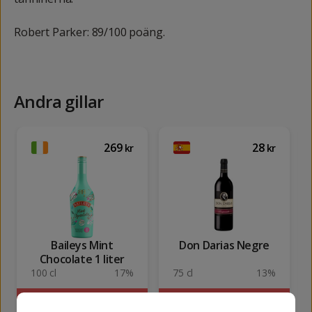
Robert Parker: 89/100 poäng.
Andra gillar
269
28
kr
kr
Baileys Mint
Don Darias Negre
Chocolate 1 liter
100 cl
17%
75 cl
13%
SLUTSÅLD
SLUTSÅLD