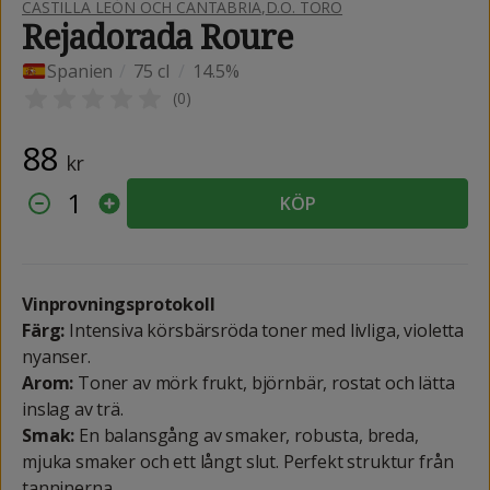
CASTILLA LEÓN OCH CANTABRIA
,
D.O. TORO
Rejadorada Roure
Spanien
/
75 cl
/
14.5%
(
0
)
88
kr
1
KÖP
Vinprovningsprotokoll
Färg:
Intensiva körsbärsröda toner med livliga, violetta
nyanser.
Arom:
Toner av mörk frukt, björnbär, rostat och lätta
inslag av trä.
Smak:
En balansgång av smaker, robusta, breda,
mjuka smaker och ett långt slut. Perfekt struktur från
tanninerna.