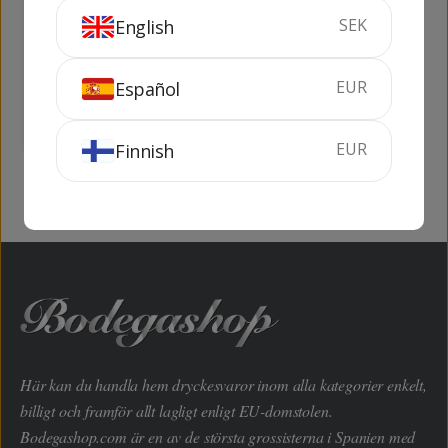
SEK
English
Corral de Campanas
Numanthia
75 cl
14.5%
75 cl
13.5%
EUR
Español
SLUTSÅLD
SLUTSÅLD
EUR
Finnish
Här kan du handla hem dryckesvaror inom alla kategorier enkelt,
billigt och framför allt lagligt enligt EU-domstolen.
Bodegashop.com är en av de största grossisterna i Spanien med