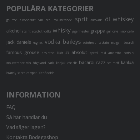
POPULÄRA KATEGORIER
sprit
öl
whiskey
gourme
alkoholfritt
vin och mousserande
alkoläsk
whisky
alkohol
grappa
absint
absolut vodka
jägermeister
gin
cava
limoncello
vodka
baileys
jack daniels
cognac
cointreau
captain morgan
bacardi
famous grouse
absolut
absinthe
likör 43
aperol
raki
amaretto
portvin
bacardi razz
kahlua
mousserande vin
highland park
konjak
chablis
smirnoff
brandy
xante
campari
glenfiddich
INFORMATION
FAQ
Så här handlar du
Vad säger lagen?
Kontakta Bodegashop