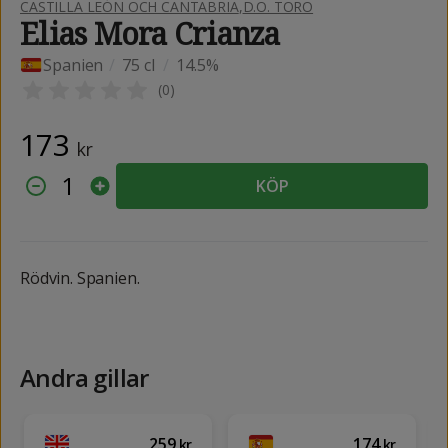
CASTILLA LEÓN OCH CANTABRIA
,
D.O. TORO
Elias Mora Crianza
Spanien
/
75 cl
/
14.5%
(
0
)
173
kr
1
KÖP
Rödvin. Spanien.
Andra gillar
259
174
kr
kr