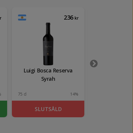
236
r
kr
Luigi Bosca Reserva
Reichsgraf R
Syrah
Eiswei
2001
%
75 cl
14%
37 cl
SLUTSÅLD
SLUTSÅ