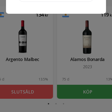
134
119
kr
k
Argento Malbec
Alamos Bonarda
2023
 cl
13.5%
75 cl
13
SLUTSÅLD
KÖP