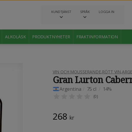
KUNDTJÄNST
SPRÅK
LOGGA IN
ALKOLÄSK
PRODUKTNYHETER
FRAKTINFORMATION
VIN OCH MOUSSERANDE
,
RÖTT VIN
,
ARG
Gran Lurton Caber
Argentina
/
75 cl
/
14%
(
0
)
268
kr