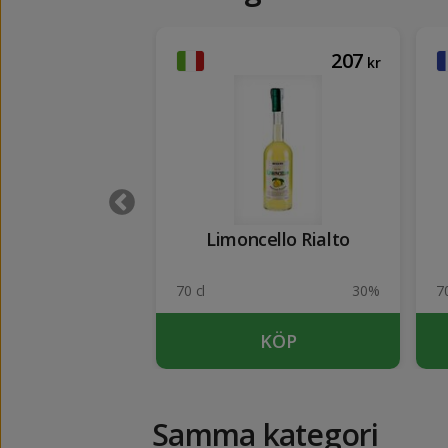
1947
207
kr
kr
entenario X.O.
Limoncello Rialto
40%
70 cl
30%
70
KÖP
KÖP
Samma kategori