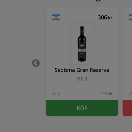
117
306
kr
kr
ianchi Malbec
Septima Gran Reserva
2022
13.5%
75 cl
14.5%
75
UTSÅLD
KÖP