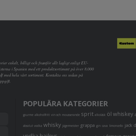
er enkelt, billigt och framför allt lagligt enligt EU-
sterna i Spanien med ett produktsortiment på över 8.000
df med hela vårt sortiment. Kontakta oss sedan på
ppgift.
POPULÄRA KATEGORIER
sprit
öl
whiskey
gourme
alkoholfritt
vin och mousserande
alkoläsk
whisky
grappa
jack 
absolut vodka
jägermeister
gin
cava
limoncello
vodka
baileys