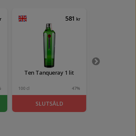
581
r
kr
Ten Tanqueray 1 lit
Don Julio R
%
100 cl
47%
70 cl
SLUTSÅLD
KÖP