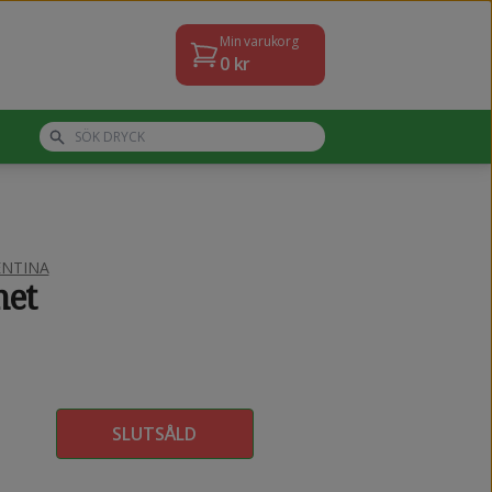
Min varukorg
0
kr
ENTINA
net
SLUTSÅLD