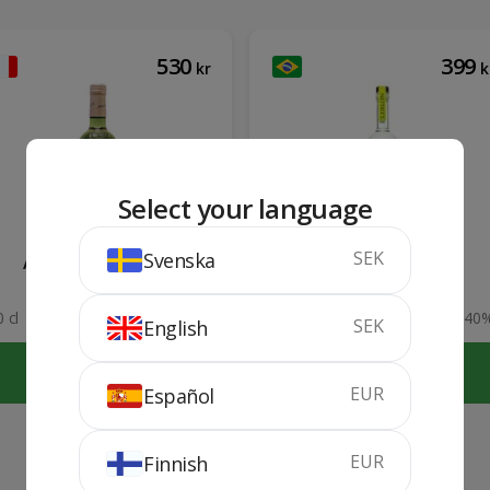
530
399
kr
k
Select your language
SEK
Svenska
Absinthe Pernod
Cachaça Leblon
 cl
68%
70 cl
40
SEK
English
KÖP
KÖP
EUR
Español
EUR
Finnish