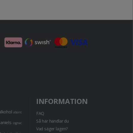
INFORMATION
alkohol
absint
FAQ
Så här handlar du
daniels
cognac
Vad säger lagen?