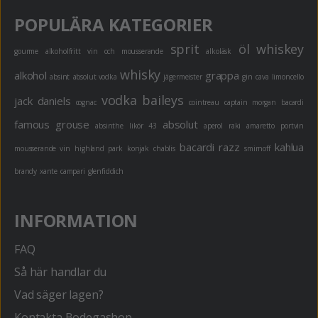
POPULÄRA KATEGORIER
sprit
öl
whiskey
gourme
alkoholfritt
vin och mousserande
alkoläsk
whisky
alkohol
grappa
absint
absolut vodka
jägermeister
gin
cava
limoncello
vodka
baileys
jack daniels
cognac
cointreau
captain morgan
bacardi
famous grouse
absolut
absinthe
likör 43
aperol
raki
amaretto
portvin
bacardi razz
kahlua
mousserande vin
highland park
konjak
chablis
smirnoff
brandy
xante
campari
glenfiddich
INFORMATION
FAQ
Så här handlar du
Vad säger lagen?
Kontakta Bodegashop