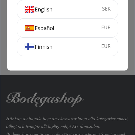
SEK
English
Reymos Espumos
Perelada Muscanti
de Moscatell
EUR
Español
75 cl
7.5%
75 cl
11.5%
KÖP
KÖP
EUR
Finnish
Här kan du handla hem dryckesvaror inom alla kategorier enkelt,
billigt och framför allt lagligt enligt EU-domstolen.
Bodegashop.com är en av de största grossisterna i Spanien med