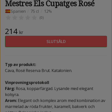
Mestres Els Cupatges Rosé
Spanien
/
75 cl
/
12%
(
0
)
214
kr
SLUTSÅLD
Typ av produkt:
Cava, Rosé Reserva Brut. Katalonien.
Vinprovningsprotokoll
Färg:
Rosa, kopparfärgad. Lysande med elegant
kolsyra.
Arom:
Elegant och komplex arom med kombination av
marmelad av röda frukter, karamell, bakverk och