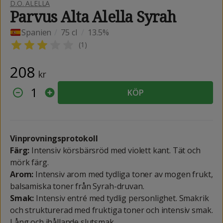
D.O. ALELLA
Parvus Alta Alella Syrah
Spanien
/
75 cl
/
13.5%
(
1
)
208
kr
1
KÖP
Vinprovningsprotokoll
Färg:
Intensiv körsbärsröd med violett kant. Tät och
mörk färg.
Arom:
Intensiv arom med tydliga toner av mogen frukt,
balsamiska toner från Syrah-druvan.
Smak:
Intensiv entré med tydlig personlighet. Smakrik
och strukturerad med fruktiga toner och intensiv smak.
Lång och ihållande slutsmak.