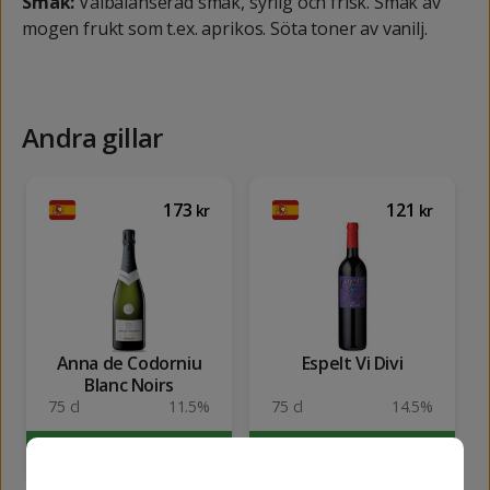
Smak:
Välbalanserad smak, syrlig och frisk. Smak av
mogen frukt som t.ex. aprikos. Söta toner av vanilj.
Andra gillar
173
121
kr
kr
Anna de Codorniu
Espelt Vi Divi
Blanc Noirs
75 cl
11.5%
75 cl
14.5%
KÖP
KÖP