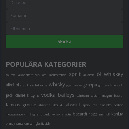
Skicka
POPULÄRA KATEGORIER
sprit
öl
whiskey
gourme
alkoholfritt
vin och mousserande
alkoläsk
whisky
alkohol
grappa
absint
absolut vodka
jägermeister
gin
cava
limoncello
vodka
baileys
jack daniels
cognac
cointreau
captain morgan
bacardi
famous grouse
absolut
absinthe
likör 43
aperol
raki
amaretto
portvin
bacardi razz
kahlua
mousserande vin
highland park
konjak
chablis
smirnoff
brandy
xante
campari
glenfiddich