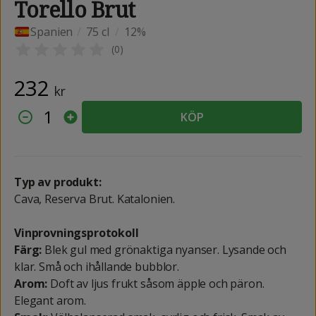
Torello Brut
Spanien
/
75 cl
/
12%
(
0
)
232
kr
1
KÖP
Typ av produkt:
Cava, Reserva Brut. Katalonien.
Vinprovningsprotokoll
Färg:
Blek gul med grönaktiga nyanser. Lysande och
klar. Små och ihållande bubblor.
Arom:
Doft av ljus frukt såsom äpple och päron.
Elegant arom.